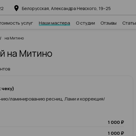
22
Белорусская, Александра Невского, 19–25
тоимость услуг
Наши мастера
О студии
Отзывы
Стать
/
на Митино
й на Митино
ентов
 чеку)
нию/ламинированию ресниц, Лами и коррекция/
1 000 ₽
1 000 ₽