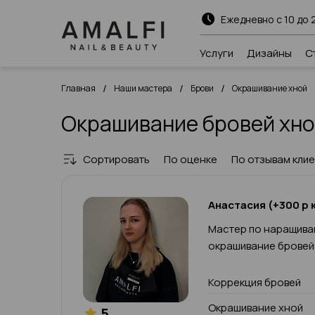
Ежедневно с 10 до 
Услуги
Дизайны
С
/
/
/
Главная
Наши мастера
Брови
Окрашивание хной
Окрашивание бровей хно
Сортировать
По оценке
По отзывам кли
Анастасия (+300 р к
Мастер по наращива
окрашивание бровей
Коррекция бровей
Окрашивание хной
5