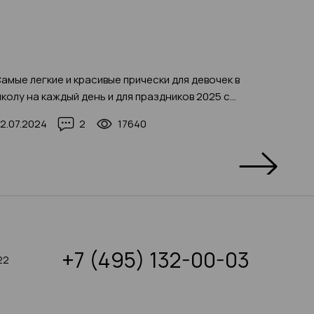
амые легкие и красивые прически для девочек в
Аппарат
колу на каждый день и для праздников 2025 с
пример
ото-примерами
2.07.2024
2
17640
29.12.2
+7 (495) 132-00-03
22