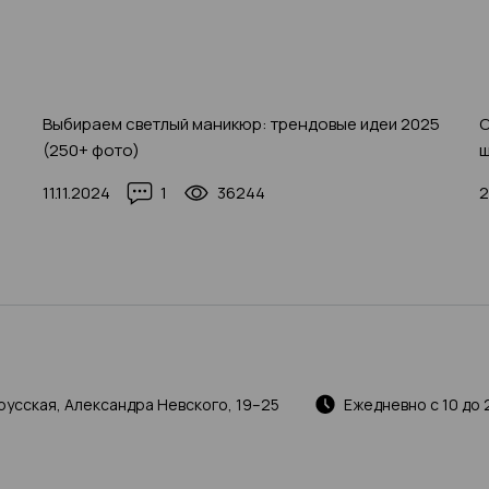
Выбираем светлый маникюр: трендовые идеи 2025
С
(250+ фото)
ш
ф
11.11.2024
1
36244
2
русская, Александра Невского, 19–25
Ежедневно с 10 до 