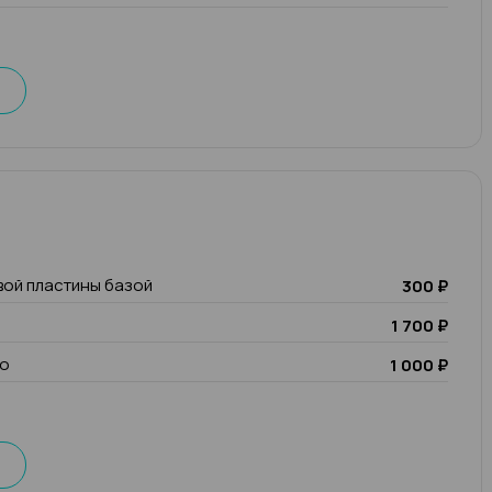
вой пластины базой
300 ₽
1 700 ₽
io
1 000 ₽