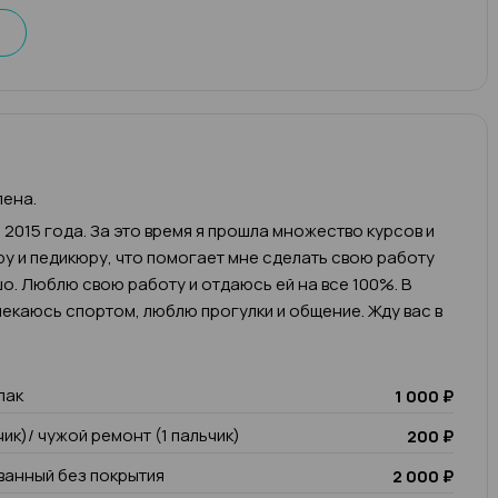
лена.
 2015 года. За это время я прошла множество курсов и
у и педикюру, что помогает мне сделать свою работу
о. Люблю свою работу и отдаюсь ей на все 100%. В
екаюсь спортом, люблю прогулки и общение. Жду вас в
лак
1 000 ₽
чик)/ чужой ремонт (1 пальчик)
200 ₽
анный без покрытия
2 000 ₽