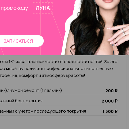
ку)
овут Зарина. Мой опыт работы в бьюти-сфере более 5-
аправлениями работы являются: комбинированный и
ЗАПИСАТЬСЯ
 наращивание, педикюр, покрытие под кутикулу,
ты 1-2 часа, в зависимости от сложности ногтей. За это
 со мной, вы получите профессионально выполненную
троение, комфорт и атмосферу красоты!
чик)/ чужой ремонт (1 пальчик)
200 ₽
анный без покрытия
2 000 ₽
анный с учётом последующего покрытия
1 500 ₽