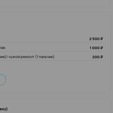
2 500 ₽
лак
1 000 ₽
чик)/ чужой ремонт (1 пальчик)
200 ₽
еку)