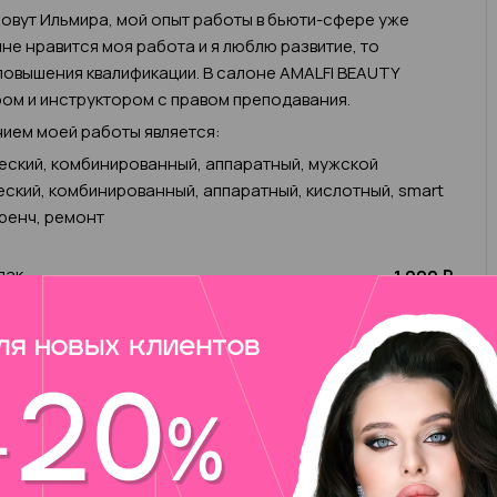
овут Ильмира, мой опыт работы в бьюти-сфере уже
 мне нравится моя работа и я люблю развитие, то
овышения квалификации. В салоне AMALFI BEAUTY
ом и инструктором с правом преподавания.
ием моей работы является:
еский, комбинированный, аппаратный, мужской
еский, комбинированный, аппаратный, кислотный, smart
френч, ремонт
лак
1 000 ₽
чик)/ чужой ремонт (1 пальчик)
200 ₽
анный без покрытия
2 000 ₽