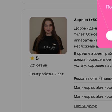
Зарина (+500р к че
Добрый день! Меня з
ти лет. Основными н
аппаратный маникюр,
несложные дизайны.
В среднем время рабо
5
время, проведенное
221 отзыв
услугу, хорошее нас
Опыт работы: 7 лет
Ремонт ногтя (1 паль
Маникюр комбиниров
Маникюр комбиниров
Ещё 50 услуг