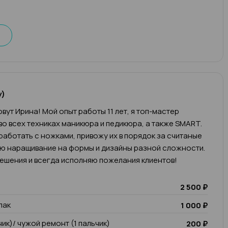
у)
вут Ирина! Мой опыт работы 11 лет, я топ-мастер
во всех техниках маникюра и педикюра, а также SMART.
работать с ножками, привожу их в порядок за считаные
яю наращивание на формы и дизайны разной сложности.
ешения и всегда исполняю пожелания клиентов!
2 500 ₽
лак
1 000 ₽
чик)/ чужой ремонт (1 пальчик)
200 ₽