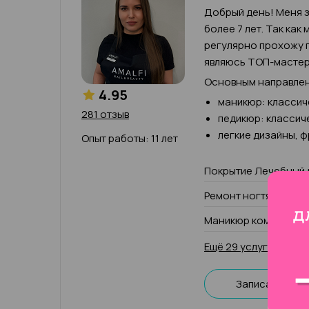
Добрый день! Меня з
более 7 лет. Так как
регулярно прохожу п
являюсь ТОП-мастер
Основным направлен
4.95
маникюр: классич
281 отзыв
педикюр: классич
легкие дизайны, 
Опыт работы: 11 лет
Покрытие Лечебный 
Ремонт ногтя (1 паль
Маникюр комбиниров
Ещё 29 услуг
Записаться