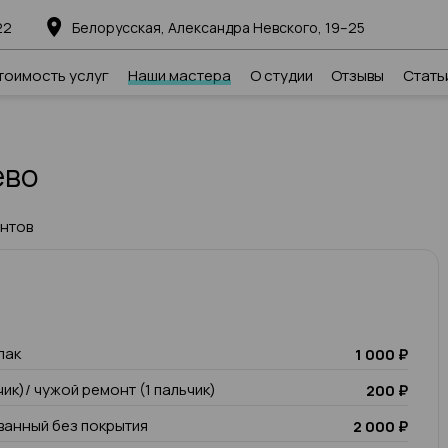
22
Белорусская, Александра Невского, 19–25
тоимость услуг
Наши мастера
О студии
Отзывы
Стать
ево
ентов
лак
1 000 ₽
чик)/ чужой ремонт (1 пальчик)
200 ₽
анный без покрытия
2 000 ₽