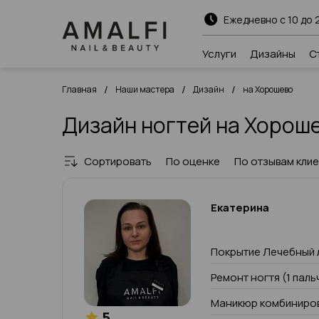
Ежедневно с 10 до 
Услуги
Дизайны
С
/
/
/
Главная
Наши мастера
Дизайн
на Хорошево
Дизайн ногтей на Хорош
Сортировать
По оценке
По отзывам кли
Екатерина
Покрытие Лечебный 
Ремонт ногтя (1 паль
Маникюр комбиниров
5