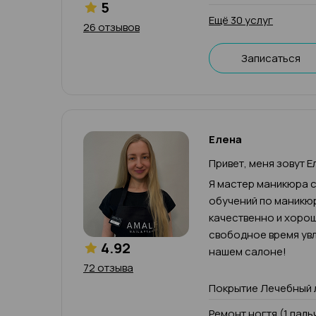
5
Ещё 30 услуг
26 отзывов
Записаться
Елена
Привет, меня зовут Е
Я мастер маникюра с
обучений по маникюр
качественно и хорош
свободное время увл
4.92
нашем салоне!
72 отзыва
Покрытие Лечебный 
Ремонт ногтя (1 паль