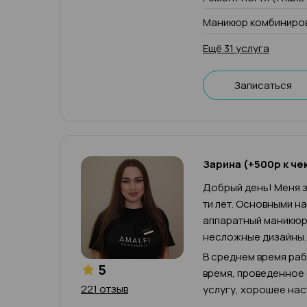
Маникюр комбиниров
Ещё 31 услуга
Записаться
Зарина (+500р к че
Добрый день! Меня з
ти лет. Основными н
аппаратный маникюр,
несложные дизайны.
В среднем время рабо
5
время, проведенное
221 отзыв
услугу, хорошее нас