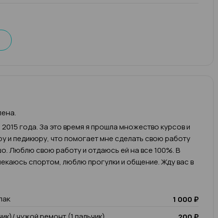
лена.
 2015 года. За это время я прошла множество курсов и
у и педикюру, что помогает мне сделать свою работу
о. Люблю свою работу и отдаюсь ей на все 100%. В
екаюсь спортом, люблю прогулки и общение. Жду вас в
лак
1 000 ₽
чик)/ чужой ремонт (1 пальчик)
200 ₽