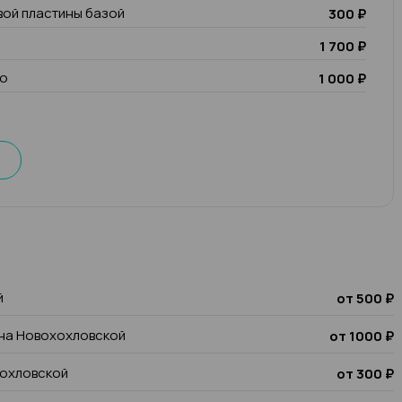
вой пластины базой
300 ₽
1 700 ₽
io
1 000 ₽
й
от 500 ₽
 на Новохохловской
от 1000 ₽
хохловской
от 300 ₽