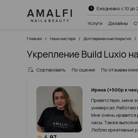
Ежедневно с 10 до 
Услуги
Дизайны
С
/
/
/
Главная
Наши мастера
Долговременные покрытия
Укрепление Build Luxio 
Сортировать
По оценке
По отзывам кли
Ирина (+500р к чек
Приветствую, меня зо
универсал. Работаю 
Мне очень нравится 
часы. Также выполн
Люблю креативные р
4.97