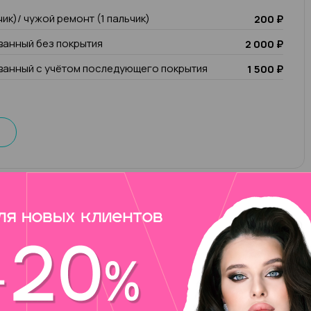
чик)/ чужой ремонт (1 пальчик)
200 ₽
анный без покрытия
2 000 ₽
анный с учётом последующего покрытия
1 500 ₽
еку)
овут Ильмира, мой опыт работы в бьюти-сфере уже
 мне нравится моя работа и я люблю развитие, то
овышения квалификации. В салоне AMALFI BEAUTY
ом и инструктором с правом преподавания.
ием моей работы является: