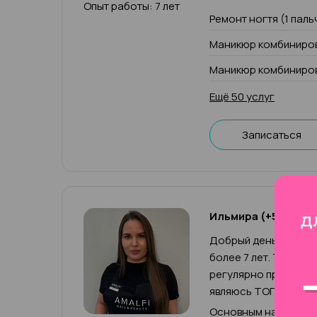
Опыт работы: 7 лет
Ремонт ногтя (1 паль
Маникюр комбиниров
Маникюр комбиниров
Ещё 50 услуг
Записаться
Ильмира (+500р к ч
Добрый день! Меня з
более 7 лет. Так как
регулярно прохожу п
являюсь ТОП-мастер
Основным направлен