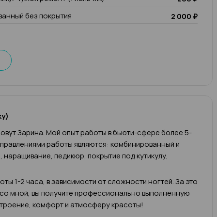
анный без покрытия
2 000 ₽
ку)
овут Зарина. Мой опыт работы в бьюти-сфере более 5-
аправлениями работы являются: комбинированный и
 наращивание, педикюр, покрытие под кутикулу,
ты 1-2 часа, в зависимости от сложности ногтей. За это
 со мной, вы получите профессионально выполненную
троение, комфорт и атмосферу красоты!