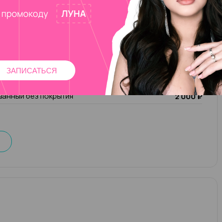
еский, комбинированный, аппаратный, мужской
еский, комбинированный, аппаратный, кислотный, smart
френч, ремонт
лак
1 000 ₽
ЗАПИСАТЬСЯ
чик)/ чужой ремонт (1 пальчик)
200 ₽
анный без покрытия
2 000 ₽