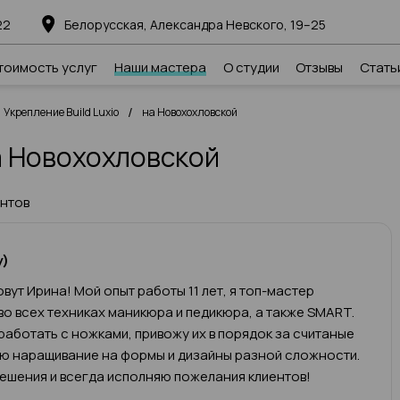
22
Белорусская, Александра Невского, 19–25
тоимость услуг
Наши мастера
О студии
Отзывы
Стать
/
Укрепление Build Luxio
на Новохохловской
на Новохохловской
ентов
у)
вут Ирина! Мой опыт работы 11 лет, я топ-мастер
во всех техниках маникюра и педикюра, а также SMART.
работать с ножками, привожу их в порядок за считаные
яю наращивание на формы и дизайны разной сложности.
ешения и всегда исполняю пожелания клиентов!