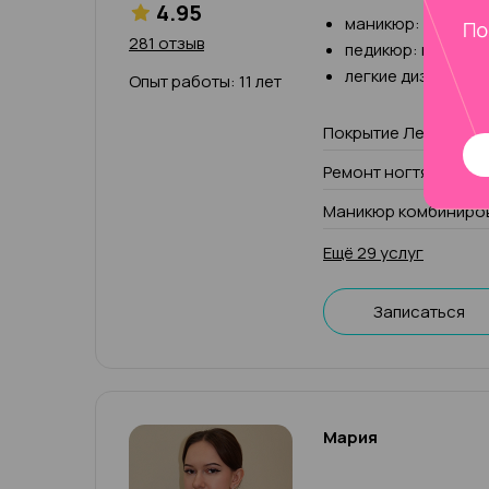
4.95
маникюр: классич
281 отзыв
педикюр: классич
легкие дизайны, 
Опыт работы: 11 лет
Покрытие Лечебный 
Ремонт ногтя (1 паль
Маникюр комбиниров
Ещё 29 услуг
Записаться
Мария