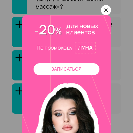
массаж»?
Как выбрать специалиста в
сфере «Косметический
массаж»?
Клиенты обычно довольны
услугой «Косметический
ЗАПИСАТЬСЯ
массаж»?
Сколько стоит услуга
«Косметический массаж»
на на Аэропорта ?