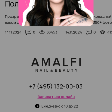
Полезные статьи
Прозрачный маникюр гель-
Изысканный шоколадный
лаком с модными рисунками
маникюр 2025, 350+ фото
2025 года
14.11.2024
0
33453
14.11.2024
0
41
+7 (495) 132-00-03
Записаться онлайн
Ежедневно с 10 до 22