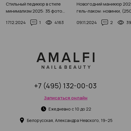
Стильный педикюр в стиле
Новогодний маникюр 202
минимализм 2025: 35 фото
гель-лаком: новинки, (25
трендовых идей
фото)
17.12.2024
1
4163
09.11.2024
2
3
+7 (495) 132-00-03
Записаться онлайн
Ежедневно с 10 до 22
Белорусская, Александра Невского, 19–25