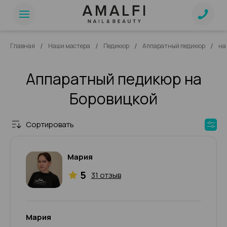
/
/
/
/
Главная
Наши мастера
Педикюр
Аппаратный педикюр
на
Аппаратный педикюр на
Боровицкой
Сортировать
Мария
5
31 отзыв
Мария