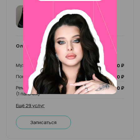
Ольга
4.87
53 отзыва
Ольга
Мужской маникюр
2 500 ₽
Покрытие Лечебный лак
1 000 ₽
Ремонт ногтя (1 пальчик)/ чужой ремонт
200 ₽
(1 пальчик)
Ещё 29 услуг
Записаться