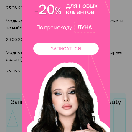
примерами)
23.06.2024
0
27922
Модные стрижки 2025 для круглой формы лица: советы
по выбору с красивыми фото-идеями
23.06.2024
1
42670
ЗАПИСАТЬСЯ
Модные женские стрижки 2025: чем радует и шокирует
сезон (с фото-примерами)
23.06.2024
0
4375
Запишитесь на маникюр
в Amalfi Beauty
Записаться онлайн