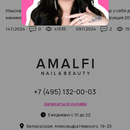
Изысканный шоколадный
Делаем маникюр у себя 
маникюр 2025, 350+ фото
пошаговая инструкция 20
видео)
14.11.2024
0
41535
09.11.2024
2
15
+7 (495) 132-00-03
Записаться онлайн
Ежедневно с 10 до 22
Белорусская, Александра Невского, 19–25