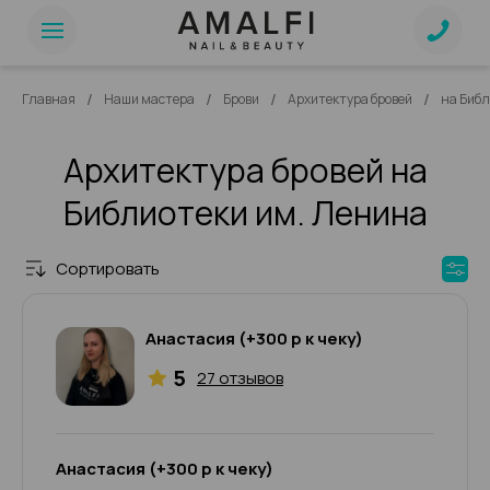
/
/
/
/
Главная
Наши мастера
Брови
Архитектура бровей
на Библ
Архитектура бровей на
Библиотеки им. Ленина
Сортировать
Анастасия (+300 р к чеку)
5
27 отзывов
Анастасия (+300 р к чеку)