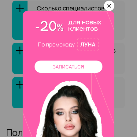
Сколько специалистов на
Библиотеки им. Ленина
оказывают услугу
«Архитектура бровей»?
Как выбрать специалиста в
сфере «Архитектура
бровей»?
ЗАПИСАТЬСЯ
Клиенты обычно довольны
услугой «Архитектура
бровей»?
Полезные статьи