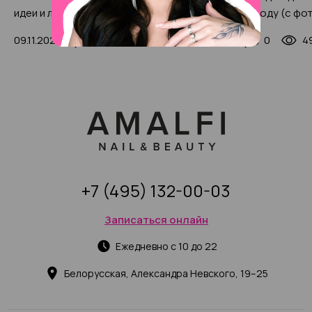
идеи и лучшие сочетания в
бровей в 2025 году (с фо
2025 году (250 фото)
примерами)
09.11.2024
1
14468
18.01.2024
0
4
+7 (495) 132-00-03
Записаться онлайн
Ежедневно с 10 до 22
Белорусская, Александра Невского, 19–25