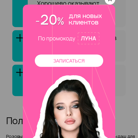
Хорошево оказывают
услугу «Архитектура
бровей»?
Как выбрать специалиста в
сфере «Архитектура
бровей»?
ЗАПИСАТЬСЯ
Клиенты обычно довольны
услугой «Архитектура
бровей»?
Полезные статьи
Розовый маникюр: стильные
Выбираем карандаш для