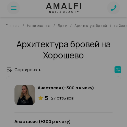
/
/
/
/
Главная
Наши мастера
Брови
Архитектура бровей
на Хоро
Архитектура бровей на
Хорошево
Сортировать
Анастасия (+300 р к чеку)
5
27 отзывов
Анастасия (+300 р к чеку)