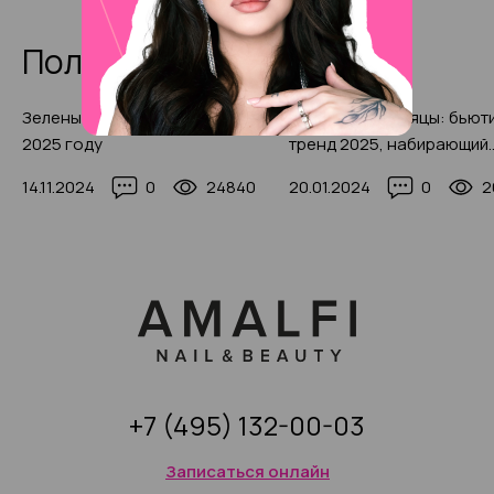
Полезные статьи
Зеленые цвета маникюра в
Брови-полумесяцы: бьют
2025 году
тренд 2025, набирающий
популярность (с фото-
14.11.2024
0
24840
20.01.2024
0
2
примерами)
+7 (495) 132-00-03
Записаться онлайн