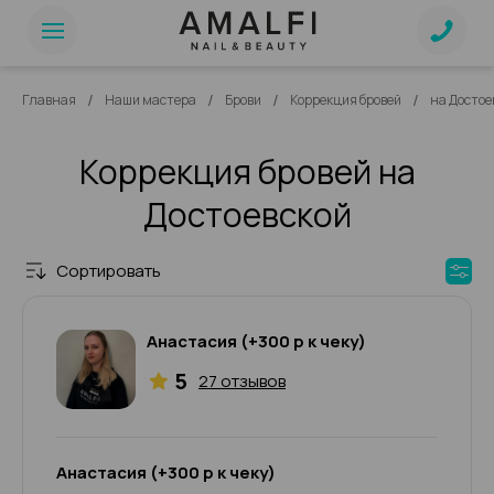
/
/
/
/
Главная
Наши мастера
Брови
Коррекция бровей
на Достое
Коррекция бровей на
Достоевской
Сортировать
Анастасия (+300 р к чеку)
5
27 отзывов
Анастасия (+300 р к чеку)