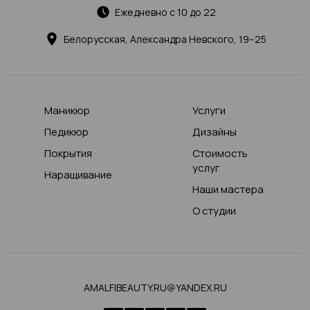
Ежедневно с 10 до 22
Белорусская, Александра Невского, 19–25
Маникюр
Услуги
Педикюр
Дизайны
Покрытия
Стоимость
услуг
Наращивание
Наши мастера
О студии
AMALFIBEAUTY.RU@YANDEX.RU