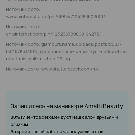
Источник фото:
www.pinterest.com/pin/688347124283602001/
Источник фото:
ch.pinterest.com/pin/425238389809104275/
Источник фото: glamours.name/uploads/posts/2023-
03/1678514614_glamours-name-p-manikyur-na-korotkie-
nogti-minimalizm-zhen-29.jpg
Источник фото: www.shutterstock.com/ru/
Запишитесь на маникюр
в Amalfi Beauty
80% клиентов рекомендуют наш салон друзьям и
близким.
За время нашей работы мы получили сотни