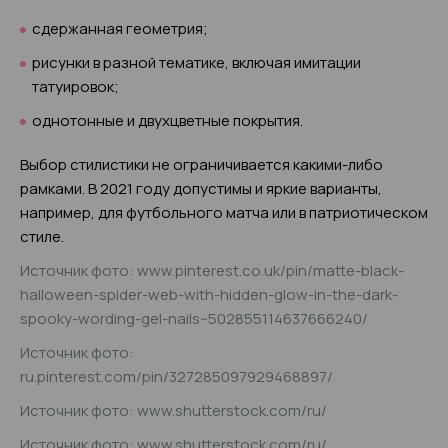
сдержанная геометрия;
рисунки в разной тематике, включая имитации
татуировок;
однотонные и двухцветные покрытия.
Выбор стилистики не ограничивается какими-либо
рамками. В 2021 году допустимы и яркие варианты,
например, для футбольного матча или в патриотическом
стиле.
Источник фото: www.pinterest.co.uk/pin/matte-black-
halloween-spider-web-with-hidden-glow-in-the-dark-
spooky-wording-gel-nails--502855114637666240/
Источник фото:
ru.pinterest.com/pin/327285097929468897/
Источник фото: www.shutterstock.com/ru/
Источник фото: www.shutterstock.com/ru/