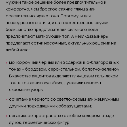
мужчин такое решение более предпочтительно и
комфортно, чем броское сияние глянца или
ослепительно-яркие тона. Поэтому, и для
повседневного стиля, и на торжественные случаи
большинство представителей сильного пола
предпочитают матирующий топ. А нейл-дизайнеры
предлагают сотни нескучных, актуальных решений на
любой вкус:
монохромный черный или в сдержанно-благородных
тонах – бордовом, серо-стальном, болотно-зеленом.
В качестве акцентов выделяют глянцевым гель-лаком
тон-в-тон линию «улыбки», лунки или наносят
скромные узоры;
сочетание черного со светло-серым или жемчужным,
другими подходящими к образу цветами;
негативное пространство с любым колером, в виде
лунок, геометрических фигур;