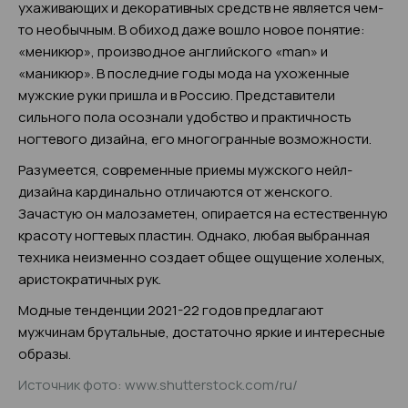
ухаживающих и декоративных средств не является чем-
то необычным. В обиход даже вошло новое понятие:
«меникюр», производное английского «man» и
«маникюр». В последние годы мода на ухоженные
мужские руки пришла и в Россию. Представители
сильного пола осознали удобство и практичность
ногтевого дизайна, его многогранные возможности.
Разумеется, современные приемы мужского нейл-
дизайна кардинально отличаются от женского.
Зачастую он малозаметен, опирается на естественную
красоту ногтевых пластин. Однако, любая выбранная
техника неизменно создает общее ощущение холеных,
аристократичных рук.
Модные тенденции 2021-22 годов предлагают
мужчинам брутальные, достаточно яркие и интересные
образы.
Источник фото: www.shutterstock.com/ru/