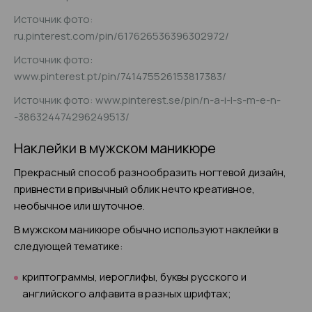
Источник фото:
ru.pinterest.com/pin/617626536396302972/
Источник фото:
www.pinterest.pt/pin/741475526153817383/
Источник фото: www.pinterest.se/pin/n-a-i-l-s-m-e-n-
-386324474296249513/
Наклейки в мужском маникюре
Прекрасный способ разнообразить ногтевой дизайн,
привнести в привычный облик нечто креативное,
необычное или шуточное.
В мужском маникюре обычно используют наклейки в
следующей тематике:
криптограммы, иероглифы, буквы русского и
английского алфавита в разных шрифтах;