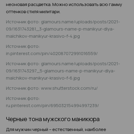
неоновая расцветка. Можно использовать всю гамму
оттенков стиля милитари.
Источник фото: glamours.name/uploads/posts/2021-
09/1631743281_3-glamours-name-p-manikyur-dlya-
malchikov-manikyur-krasivo-f-4.jpg
Источник фото:
in.pinterest.com/pin/402087072991016559/
Источник фото: glamours.name/uploads/posts/2021-
09/1631743297_5-glamours-name-p-manikyur-dlya-
malchikov-manikyur-krasivo-f-6.jpg
Источник фото: www.shutterstock.com/ru/
Источник фото:
ru.pinterest.com/pin/695032154994997239/
Черные тона мужского маникюра
Для мужчин черный – естественный, наиболее