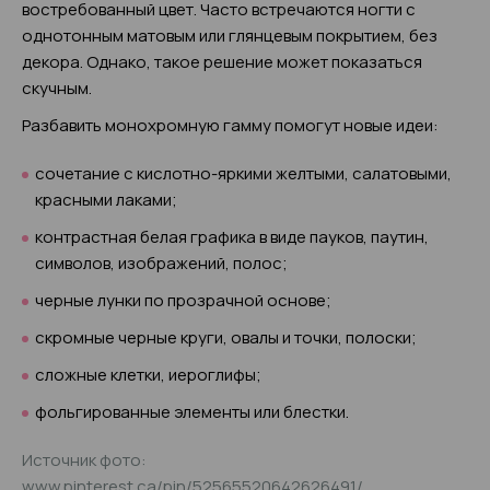
востребованный цвет. Часто встречаются ногти с
однотонным матовым или глянцевым покрытием, без
декора. Однако, такое решение может показаться
скучным.
Разбавить монохромную гамму помогут новые идеи:
сочетание с кислотно-яркими желтыми, салатовыми,
красными лаками;
контрастная белая графика в виде пауков, паутин,
символов, изображений, полос;
черные лунки по прозрачной основе;
скромные черные круги, овалы и точки, полоски;
сложные клетки, иероглифы;
фольгированные элементы или блестки.
Источник фото:
www.pinterest.ca/pin/52565520642626491/