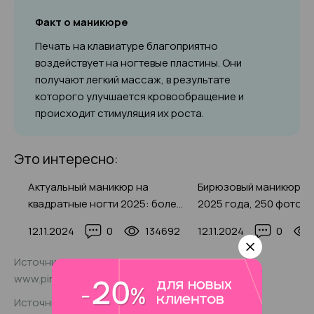
Факт о маникюре
Печать на клавиатуре благоприятно
воздействует на ногтевые пластины. Они
получают легкий массаж, в результате
которого улучшается кровообращение и
происходит стимуляция их роста.
Это интересно:
Актуальный маникюр на
Бирюзовый маникюр: н
квадратные ногти 2025: более
2025 года, 250 фото н
150 фото-новинок модного и
гель-лаком
8
12.11.2024
0
134692
12.11.2024
0
красивого дизайна
Источник фото:
www.pinterest.de/pin/614459942917256034/
Источник фото: www.shutterstock.com/ru/