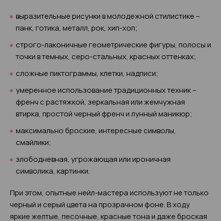
выразительные рисунки в молодежной стилистике –
панк, готика, металл, рок, хип-хоп;
строго-лаконичные геометрические фигуры, полосы и
точки в темных, серо-стальных, красных оттенках;
сложные пиктограммы, клетки, надписи;
умеренное использование традиционных техник –
френч с растяжкой, зеркальная или жемчужная
втирка, простой черный френч и лунный маникюр;
максимально броские, интересные символы,
смайлики;
злободневная, угрожающая или ироничная
символика, картинки.
При этом, опытные нейл-мастера используют не только
черный и серый цвета на прозрачном фоне. В ходу
яркие желтые, песочные, красные тона и даже броская