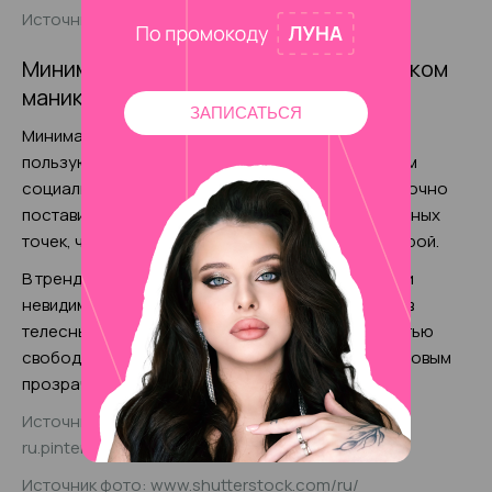
Источник фото: www.shutterstock.com/ru/
Минималистические картинки в мужском
маникюре - тренд 2025 года
ЗАПИСАТЬСЯ
Минимализм – универсальный стиль, которым
пользуются мужчины в любом возрасте, с разным
социальным положением и увлечениями. Достаточно
поставить несколько небольших темных или цветных
точек, чтоб добавить маникюру особенный настрой.
В тренде геометрия, выполненная тонкими, почти
невидимыми штрихами, а также скромный френч в
телесных оттенках. Или можно оставить полностью
свободное пространство под глянцевым или матовым
прозрачным покрытием.
Источник фото:
ru.pinterest.com/pin/425942077251982837/
Источник фото: www.shutterstock.com/ru/