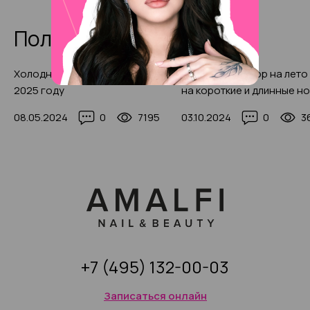
Полезные статьи
Холодная парафинотерапия в
Модный маникюр на лето
2025 году
на короткие и длинные но
красивыми фото-идеями
08.05.2024
0
7195
03.10.2024
0
3
+7 (495) 132-00-03
Записаться онлайн