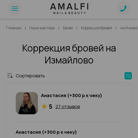
/
/
/
/
Главная
Наши мастера
Брови
Коррекция бровей
на Измай
Коррекция бровей на
Измайлово
Сортировать
Анастасия (+300 р к чеку)
5
27 отзывов
Анастасия (+300 р к чеку)