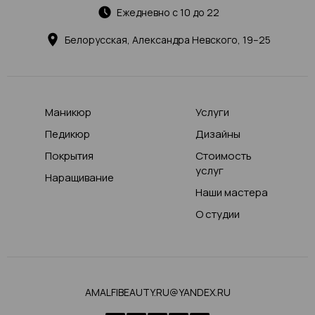
Ежедневно с 10 до 22
Белорусская, Александра Невского, 19–25
Маникюр
Услуги
Педикюр
Дизайны
Покрытия
Стоимость
услуг
Наращивание
Наши мастера
О студии
AMALFIBEAUTY.RU@YANDEX.RU