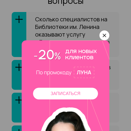
вопросы
Сколько специалистов на
Библиотеки им. Ленина
оказывают услугу
«Долговременная укладка
бровей»?
Как выбрать специалиста в
сфере «Долговременная
укладка бровей»?
ЗАПИСАТЬСЯ
Клиенты обычно довольны
услугой «Долговременная
укладка бровей»?