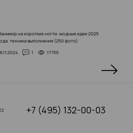
аникюр на короткие ногти: модные идеи 2025
250+ ид
ода, техника выполнения (250 фото)
03.11.20
6.11.2024
1
17755
+7 (495) 132-00-03
22