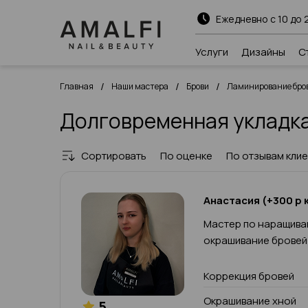
Ежедневно с 10 до 
Услуги
Дизайны
С
/
/
/
Главная
Наши мастера
Брови
Ламинирование бров
Долговременная укладка
Сортировать
По оценке
По отзывам кли
Анастасия (+300 р к
Мастер по наращива
окрашивание бровей
Коррекция бровей
Окрашивание хной
5