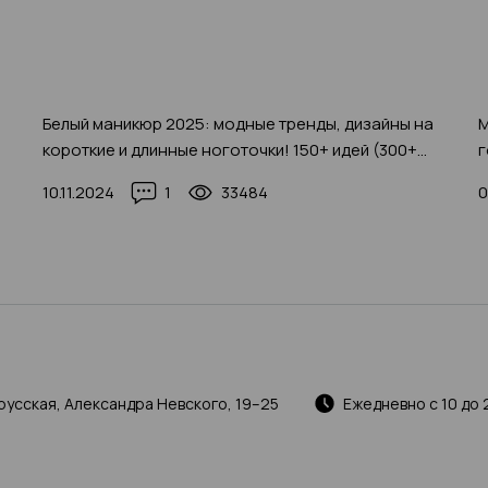
Белый маникюр 2025: модные тренды, дизайны на
М
короткие и длинные ноготочки! 150+ идей (300+
г
фото)
10.11.2024
1
33484
0
русская, Александра Невского, 19–25
Ежедневно с 10 до 