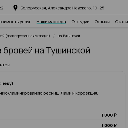
22
Белорусская, Александра Невского, 19–25
тоимость услуг
Наши мастера
О студии
Отзывы
Стать
/
ей (долговременная укладка)
на Тушинской
 бровей на Тушинской
ентов
 чеку)
нию/ламинированию ресниц, Лами и коррекция/
1 000 ₽
1 000 ₽