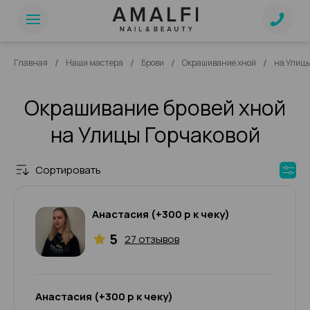
/
/
/
/
Главная
Наши мастера
Брови
Окрашивание хной
на Улицы
Окрашивание бровей хной
на Улицы Горчаковой
Сортировать
Анастасия (+300 р к чеку)
5
27 отзывов
Анастасия (+300 р к чеку)