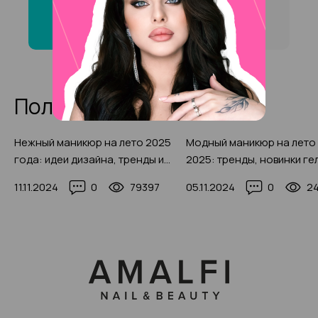
хной» на на Улицы
Горчаковой ?
Полезные статьи
Нежный маникюр на лето 2025
Модный маникюр на лето
года: идеи дизайна, тренды и
2025: тренды, новинки ге
новинки, 200+ фото
лаков и декора (250 фото
11.11.2024
0
79397
05.11.2024
0
2