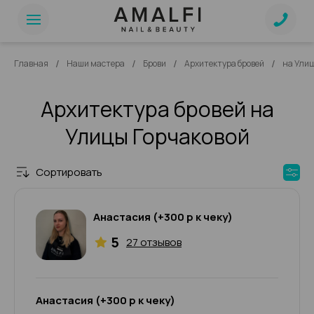
/
/
/
/
Главная
Наши мастера
Брови
Архитектура бровей
на Улиц
Архитектура бровей на
Улицы Горчаковой
Сортировать
Анастасия (+300 р к чеку)
5
27 отзывов
Анастасия (+300 р к чеку)