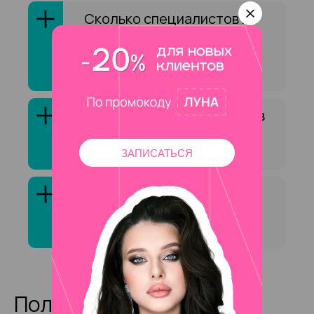
Сколько специалистов на
Улицы Горчаковой
оказывают услугу
«Архитектура бровей»?
Как выбрать специалиста в
сфере «Архитектура
бровей»?
ЗАПИСАТЬСЯ
Клиенты обычно довольны
услугой «Архитектура
бровей»?
Полезные статьи