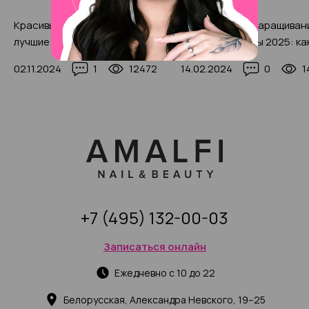
Красивый педикюр 2025:
Особенности наращиван
лучшие тренды, новинки и
прямые ресницы 2025: ка
техники (+300 фото)
подобрать изгиб
02.11.2024
1
12472
14.02.2024
0
1
искусственных волосков 
фото-примерами)
+7 (495) 132-00-03
Записаться онлайн
Ежедневно с 10 до 22
Белорусская, Александра Невского, 19–25