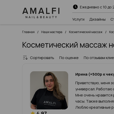
Ежедневно с 10 до 
Услуги
Дизайны
С
/
/
/
Главная
Наши мастера
Косметический массаж
Ко
Косметический массаж н
Сортировать
По оценке
По отзывам кли
Ирина (+500р к чек
Приветствую, меня зо
универсал. Работаю 
Мне очень нравится 
часы. Также выполн
Люблю креативные р
4.97