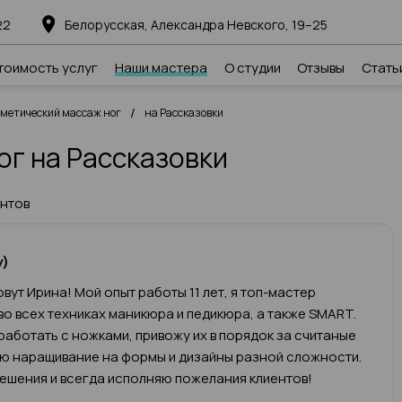
22
Белорусская, Александра Невского, 19–25
тоимость услуг
Наши мастера
О студии
Отзывы
Стать
/
сметический массаж ног
на Рассказовки
ог на Рассказовки
ентов
у)
вут Ирина! Мой опыт работы 11 лет, я топ-мастер
во всех техниках маникюра и педикюра, а также SMART.
работать с ножками, привожу их в порядок за считаные
яю наращивание на формы и дизайны разной сложности.
ешения и всегда исполняю пожелания клиентов!