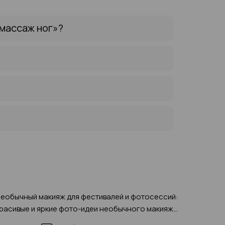
массаж ног»?
еобычный макияж для фестивалей и фотосессий:
Особо 
расивые и яркие фото-идеи необычного макияжа
прическ
лаз, губ и лица