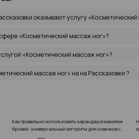
ассказовки оказывают услугу «Косметический 
 сфере «Косметический массаж ног»?
услугой «Косметический массаж ног»?
етический массаж ног» на на Рассказовки ?
Как правильно использовать карандаш в макияже
Н
бровей: универсальный алгоритм для новичков с
к
фото-примерами 2025 года
г