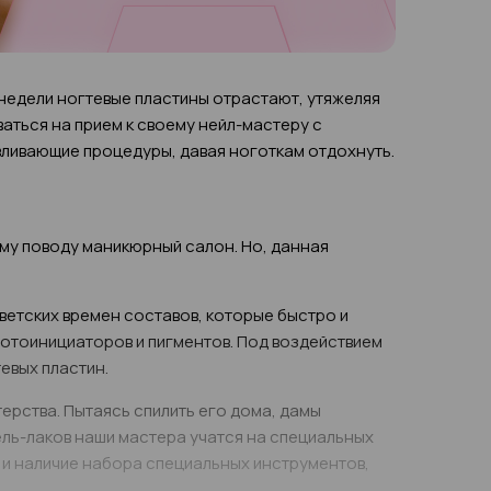
 недели ногтевые пластины отрастают, утяжеляя
аться на прием к своему нейл-мастеру с
авливающие процедуры, давая ноготкам отдохнуть.
ому поводу маникюрный салон. Но, данная
оветских времен составов, которые быстро и
отоинициаторов и пигментов. Под воздействием
евых пластин.
терства. Пытаясь спилить его дома, дамы
ель-лаков наши мастера учатся на специальных
 и наличие набора специальных инструментов,