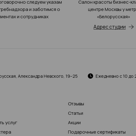
оговорочно следуем указам
Салон красоты бизнес-кл
ребнадзора и заботимся о
центре Москвы у мет
лиентах и сотрудниках
«Белорусская»
Адрес студии
русская, Александра Невского, 19–25
Ежедневно с 10 до 
Отзывы
Статьи
ь услуг
Акции
стера
Подарочные сертификаты