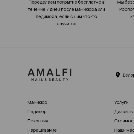
Переделаем покрытие бесплатно в
Мы без
течение 7 дней после маникюра или
Роспот
педикюра, если с ним что-то
к
случится
Бело
Маникюр
Услуги
Педикюр
Дизайны
Покрытия
Стоимост
Наращивание
Наши ма