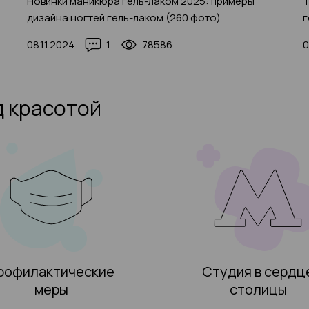
Новинки маникюра гель-лаком 2025: примеры
Т
дизайна ногтей гель-лаком (260 фото)
г
08.11.2024
1
78586
0
д красотой
рофилактические
Студия в сердц
меры
столицы