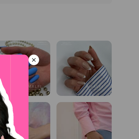
ся фольгой. Как правило, данная процедура
ого контролировать, чтобы не передержать состав
 палочки.
чке со специальным раствором, использование
риступать к выполнению обрезного или
сле снятия покрытия на пластины наносится слой
 сами ногти покрываются кремом или мазью.
щение.