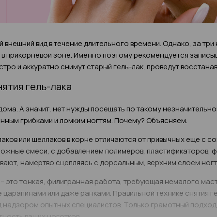
внешний вид в течение длительного времени. Однако, за три
 в прикорневой зоне. Именно поэтому рекомендуется записыв
стро и аккуратно снимут старый гель-лак, проведут восстан
ятия гель-лака
 дома. А значит, нет нужды посещать по такому незначительн
енным грибками и ломким ногтям. Почему? Объясняем.
лаков или шеллаков в корне отличаются от привычных еще с с
ожные смеси, с добавлением полимеров, пластификаторов, ф
ывают, намертво сцепляясь с дорсальным, верхним слоем ногт
, – это тонкая, филигранная работа, требующая немалого мас
 царапинами или даже ранками. Правильной технике снятия г
д надзором опытных специалистов. Только грамотный подход
тность ваших ноготков.