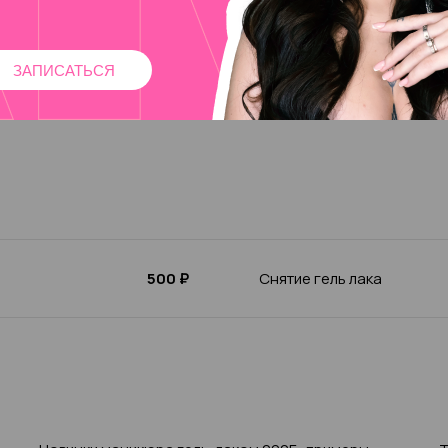
ЗАПИСАТЬСЯ
1
2
3
4
5
6
7
8
500 ₽
Снятие гель лака