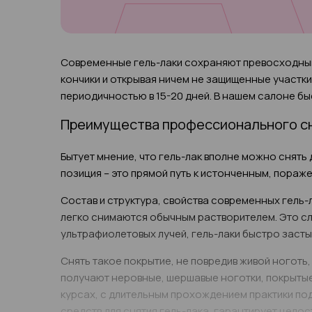
Современные гель-лаки сохраняют превосходный 
кончики и открывая ничем не защищенные участки
периодичностью в 15-20 дней. В нашем салоне бы
Преимущества профессионального сн
Бытует мнение, что гель-лак вполне можно снять
позиция – это прямой путь к истонченным, пораж
Состав и структура, свойства современных гель-
легко снимаются обычным растворителем. Это сл
ультрафиолетовых лучей, гель-лаки быстро заст
Снять такое покрытие, не повредив живой ноготь
получают неровные, шершавые ноготки, покрытые
курсах, с длительным прохождением практики по
средств для снятия гель-лака, гарантирует целос