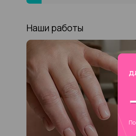
раствор и прикладывают к подпиленному до шер
занимает от 10 до 20 минут, в зависимости от 
на пластинах. Размягченный полимер снимают 
Наши работы
По решению мастера применяются и другие спосо
колпачков-фиксаторов. По окончанию процедуры 
европейского маникюра, создать новый образ с
Если клиент желает дать отдохнуть ногтям, рек
лечебного состава для восстановления и укрепле
Через несколько дней можно повторить SPA-пр