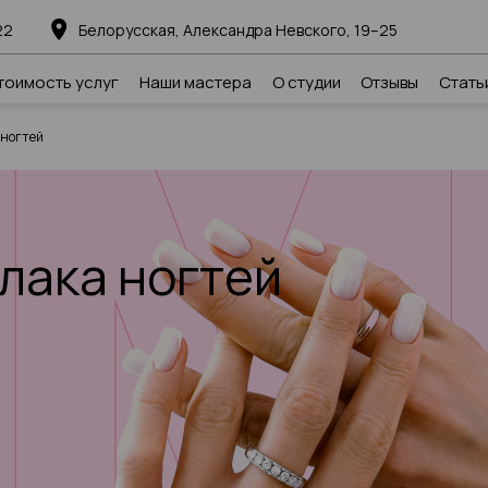
22
Белорусская, Александра Невского, 19–25
тоимость услуг
Наши мастера
О студии
Отзывы
Стать
 ногтей
лака ногтей