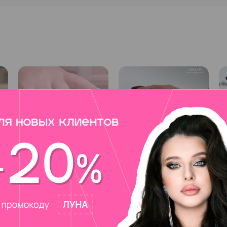
оховатого состояния покрытию. Кончики пальцев обертывают
состава и типа растворителя. При этом время необходимо стр
продольными движениями с помощью пушера или апельсиновой
бы снятия гель-лака. Это спиливание, размачивание в ванно
ногти протираются от остатков лака и химии. Можно сразу п
 помощью качественного нейл-арта.
омендуются уходовые и оздоравливающие процедуры. Сразу по
ния ногтей. Кутикула массируется с питательными маслами, а
оцедуры, с расслабляющим массажем, улучшающим кровообра