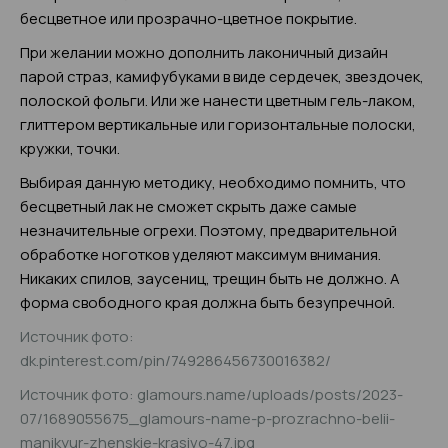
бесцветное или прозрачно-цветное покрытие.
При желании можно дополнить лаконичный дизайн
парой страз, камифубуками в виде сердечек, звездочек,
полоской фольги. Или же нанести цветным гель-лаком,
глиттером вертикальные или горизонтальные полоски,
кружки, точки.
Выбирая данную методику, необходимо помнить, что
бесцветный лак не сможет скрыть даже самые
незначительные огрехи. Поэтому, предварительной
обработке ноготков уделяют максимум внимания.
Никаких спилов, заусениц, трещин быть не должно. А
форма свободного края должна быть безупречной.
Источник фото:
dk.pinterest.com/pin/749286456730016382/
Источник фото: glamours.name/uploads/posts/2023-
07/1689055675_glamours-name-p-prozrachno-belii-
manikyur-zhenskie-krasivo-47.jpg