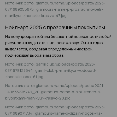
Источник фото: glamours.name/uploads/posts/2023-
07/1689055675_glamours-name-p-prozrachno-belii-
manikyur-zhenskie-krasivo-47.jpg
Нейл-арт 2025 с прозрачным покрытием
На полупрозрачной или бесцветной поверхности любой
рисунок выглядит стильно, освежающе. Он выгодно
выделяется, создавая определенный настрой,
подчеркивая выбранный образ.
Источник фото: garnil.club/uploads/posts/2023-
03/1678127644_garnil-club-p-manikyur-vodopad-
zhenskie-oboi-61.jpg
Источник фото: glamours.name/uploads/posts/2021-
10/1633235749_20-glamours-name-p-sinii-french-s-
blyostkami-manikyur-krasivo-20.jpg
Источник фото: glamours.name/uploads/posts/2023-
07/1689071734_glamours-name-p-dizain-nogtei-na-