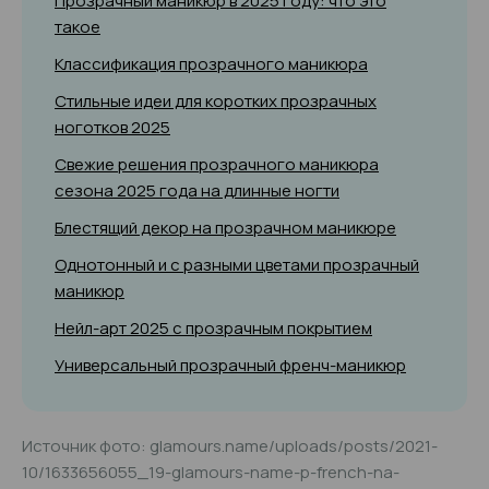
Прозрачный маникюр в 2025 году: что это
такое
Классификация прозрачного маникюра
Стильные идеи для коротких прозрачных
ноготков 2025
Свежие решения прозрачного маникюра
сезона 2025 года на длинные ногти
Блестящий декор на прозрачном маникюре
Однотонный и с разными цветами прозрачный
маникюр
Нейл-арт 2025 с прозрачным покрытием
Универсальный прозрачный френч-маникюр
Источник фото: glamours.name/uploads/posts/2021-
10/1633656055_19-glamours-name-p-french-na-