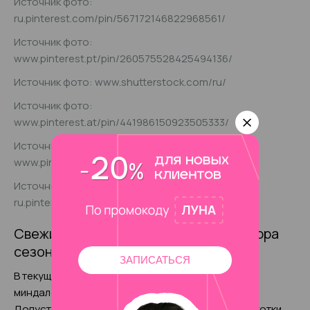
Источник фото:
ru.pinterest.com/pin/567172146822968561/
Источник фото:
www.pinterest.pt/pin/260575528425494136/
Источник фото: www.shutterstock.com/ru/
Источник фото:
www.pinterest.at/pin/441986150923505333/
Источник фото:
www.pinterest.de/pin/502714377157196929/
Источник фото:
ru.pinterest.com/pin/573223858820877297/
Свежие решения прозрачного маникюра
сезона 2025 года на длинные ногти
ЗАПИСАТЬСЯ
В текущем сезоне в моде средняя длина на
миндалевидных или прямоугольных пластинах.
Допустимо слегка скруглить кончики, сделав ноготки