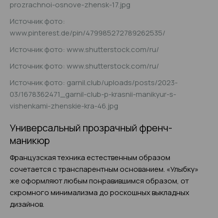
prozrachnoi-osnove-zhensk-17.jpg
Источник фото:
www.pinterest.de/pin/479985272789262535/
Источник фото: www.shutterstock.com/ru/
Источник фото: www.shutterstock.com/ru/
Источник фото: garnil.club/uploads/posts/2023-
03/1678362471_garnil-club-p-krasnii-manikyur-s-
vishenkami-zhenskie-kra-46.jpg
Универсальный прозрачный френч-
маникюр
Французская техника естественным образом
сочетается с транспарентным основанием. «Улыбку»
же оформляют любым понравившимся образом, от
скромного минимализма до роскошных выкладных
дизайнов.