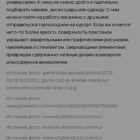
универсален. К нему не нужно долго и тщательно
подбирать макияж, аксессуары или одежду. С ним
можно пойти на работу или в кино с друзьями,
отправиться в турпоход или на курорт. Если же хочется
чего-то более яркого, поверхность пластинок
украшают акварельными или графическими рисунками,
наклейками и стемпингом, сверкающими элементами,
превращая сдержанно-нежный дизайн в шикарное,
атмосферное великолепие.
Источник фото: garnil.club/uploads/posts/2023-
03/1678721357_garnil-club-p-shellak-manikyur-
bestsvetnii-zhenskie-kras-11.jpg
Источник фото:
www.pinterest.com.mx/pin/485825878550758386/
Источник фото: www.shutterstock.com/ru/
Источник фото: www.shutterstock.com/ru/
Источник фото: www.shutterstock.com/ru/