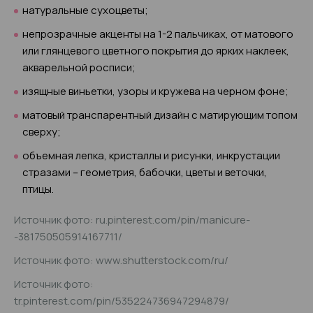
натуральные сухоцветы;
непрозрачные акценты на 1-2 пальчиках, от матового
или глянцевого цветного покрытия до ярких наклеек,
акварельной росписи;
изящные виньетки, узоры и кружева на черном фоне;
матовый транспарентный дизайн с матирующим топом
сверху;
объемная лепка, кристаллы и рисунки, инкрустации
стразами – геометрия, бабочки, цветы и веточки,
птицы.
Источник фото: ru.pinterest.com/pin/manicure-
-381750505914167711/
Источник фото: www.shutterstock.com/ru/
Источник фото:
tr.pinterest.com/pin/535224736947294879/