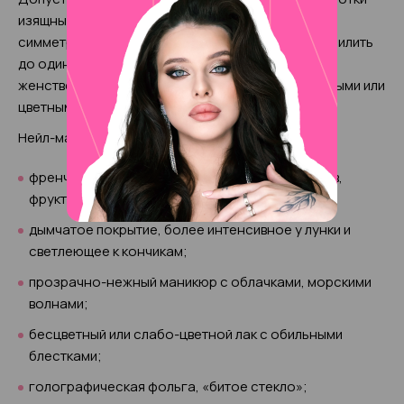
изящными. Необходимо позаботиться о
симметричности всех пластинок, аккуратно подпилить
до одинаковой длины. Такая форма наиболее
женственна и прекрасно сочетается с бесцветными или
цветными покрытиями.
Нейл-мастера предлагают следующие варианты:
френч с наклейками в виде сердечек, цветочков,
фруктов;
дымчатое покрытие, более интенсивное у лунки и
светлеющее к кончикам;
прозрачно-нежный маникюр с облачками, морскими
волнами;
бесцветный или слабо-цветной лак с обильными
блестками;
голографическая фольга, «битое стекло»;