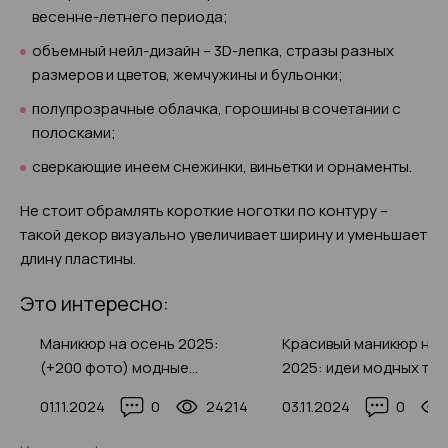
весенне-летнего периода;
объемный нейл-дизайн – 3D-лепка, стразы разных
размеров и цветов, жемчужины и бульонки;
полупрозрачные облачка, горошины в сочетании с
полосками;
сверкающие инеем снежинки, виньетки и орнаменты.
Не стоит обрамлять короткие ноготки по контуру –
такой декор визуально увеличивает ширину и уменьшает
длину пластины.
Это интересно:
50
Маникюр на осень 2025:
Красивый маникюр на 
а
(+200 фото) модные
2025: идеи модных те
тенденции дизайнов
(250+ фото)
26
01.11.2024
0
24214
03.11.2024
0