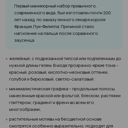
Первый маникюрный набор привычного,
современного вида, был изготовлен почти 200
лет назад, по заказу личного лекаря короля
Франции Луи-Филиппа. Причиной стало
нагноение на пальце после сорванного
заусенца.
желейный, с подрезанной типсой или подпиленным до
нужной длины гелем. В моде прозрачно-яркие тона –
красный, розовый, кислотно-неоновые оттенки,
голубой и бирюзовый, светло-салатовый;
минималистическая графика – продольные полосы,
нанесенные краской или фольгой, блеском; растяжки
глиттером; градиент и френч во всем его
многообразии;
растительные мотивы на бесцветной основе
смотрятся особенно выразительно, подходят для