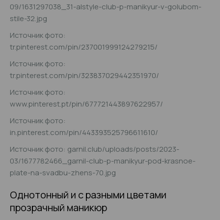
09/1631297038_31-alstyle-club-p-manikyur-v-golubom-
stile-32.jpg
Источник фото:
tr.pinterest.com/pin/237001999124279215/
Источник фото:
tr.pinterest.com/pin/323837029442351970/
Источник фото:
www.pinterest.pt/pin/677721443897622957/
Источник фото:
in.pinterest.com/pin/443393525796611610/
Источник фото: garnil.club/uploads/posts/2023-
03/1677782466_garnil-club-p-manikyur-pod-krasnoe-
plate-na-svadbu-zhens-70.jpg
Однотонный и с разными цветами
прозрачный маникюр