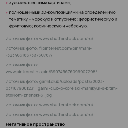
художественными картинами;
полноценными 3D-композициями на определенную
тематику – морскую и отпускную; флористическую и
фруктовую; космическую и небесную.
Источник фото: www.shutterstock.com/ru/
Источник фото: fi.pinterest.com/pin/mani-
-323485185738750767/
Источник фото:
www.pinterest.nz/pin/590745676099907298/
Источник фото: garnil.club/uploads/posts/2023-
03/1679001231_garnil-club-p-koreiskii-manikyur-s-bitim-
steklom-zhenski-61.jpg
Источник фото: www.shutterstock.com/ru/
Источник фото: www.shutterstock.com/ru/
Негативное пространство