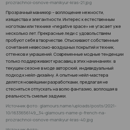
prozrachnoi-osnove-manikyur-kras-21.jpg
Прозрачный маникюр – воплощение нежности,
изящества и элегантности. Интерес к естественным
ноготкам или технике «negative space» не угасает уже
несколько лет. Прекрасные леди с удовольствием
пробуют себя в творчестве. Отыскивают собственные
сочетания невесомо-воздушных покрытий и техник,
оттенков и украшений. Современные модные тенденции
только поддерживают красавиц в этих начинаниях: в
текущем сезоне в моде авторский, индивидуальный
подход к нейл-дизайну. А опытные нейл-мастера
делятся новейшими разработками, предлагая не
стесняться отпускать на волю фантазию, воплощая в
реальность смелые задумки.
Источник фото: glamours.name/uploads/posts/2021-
10/1633656149_34-glamours-name-p-french-na-
prozrachnoi-osnove-manikyur-kras-40.jpg
Источник фото: