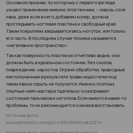
Основной признак, по которому с первого взгляда
узнают применение именно этой техники, – сквозь слой
лака, даже если в него добавлен колер, должна
проглядывать ногтевая пластина и свободный край.
Таким покрытием закрывается весь ноготок, или только
его часть. В последнем случае техника называется
«негативное пространство».
Так как поверхность пластинок отчетливо видна, они
должны быть в идеальном состоянии, без сколов,
повреждений, наростов. Огрехи обработки, природные
или полученные в результате травм недостатки под
таким лаком скрыть не получится. Именно поэтому
опытные нейл-мастера тщательно осматривают
состояние пальчиков и ноготков. Если имеются какие-то
проблемы, то их рекомендуется сначала восстановить.
Источник фото:
www.pinterest.com/pin/416512665514822371/
Источник фото: www.shutterstock.com/ru/