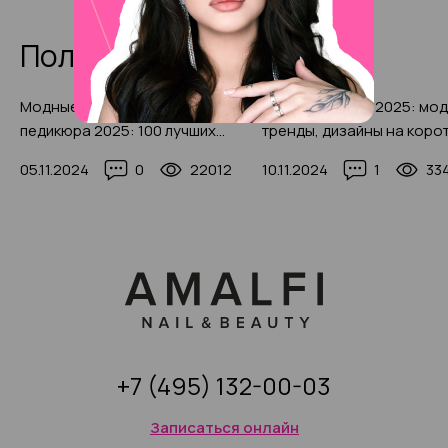
Полезные статьи
Модные идеи черного
Белый маникюр 2025: мо
педикюра 2025: 100 лучших
тренды, дизайны на коро
фото, тренды
и длинные ноготочки! 150
05.11.2024
0
22012
10.11.2024
1
33
идей (300+ фото)
+7 (495) 132-00-03
Записаться онлайн