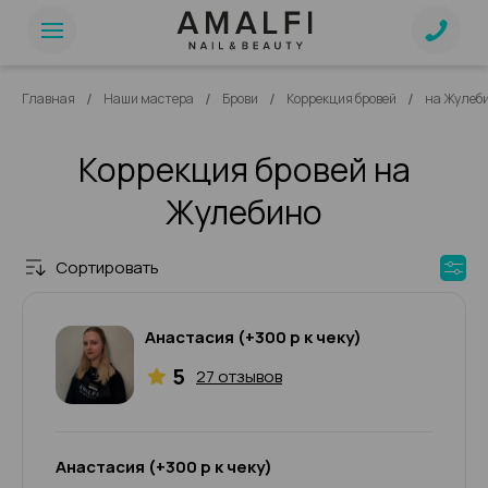
/
/
/
/
Главная
Наши мастера
Брови
Коррекция бровей
на Жулеб
Коррекция бровей на
Жулебино
Сортировать
Анастасия (+300 р к чеку)
5
27 отзывов
Анастасия (+300 р к чеку)