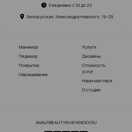
Ежедневно с 10 до 22
Белорусская, Александра Невского, 19–25
Маникюр
Услуги
Педикюр
Дизайны
Покрытия
Стоимость
услуг
Наращивание
Наши мастера
О студии
AMALFIBEAUTY.RU@YANDEX.RU