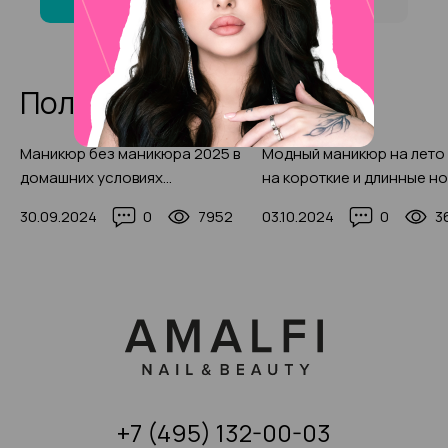
Полезные статьи
Маникюр без маникюра 2025 в
Модный маникюр на лето
домашних условиях
на короткие и длинные но
пошагово: варианты, правила,
красивыми фото-идеями
30.09.2024
0
7952
03.10.2024
0
3
фото
+7 (495) 132-00-03