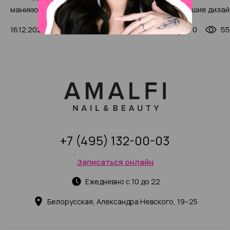
маникюра и педикюра 2025:
(500 фото): лучшие дизай
тонкости выбора, 35+ фото-
техники
16.12.2024
1
9337
07.11.2024
0
55
примеров
+7 (495) 132-00-03
Записаться онлайн
Ежедневно с 10 до 22
Белорусская, Александра Невского, 19–25