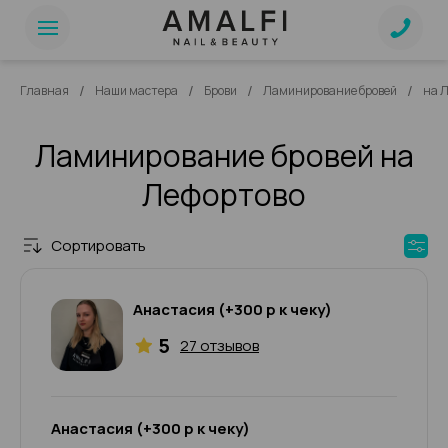
/
/
/
/
Главная
Наши мастера
Брови
Ламинирование бровей
на 
Ламинирование бровей на
Лефортово
Сортировать
Анастасия (+300 р к чеку)
5
27 отзывов
Анастасия (+300 р к чеку)