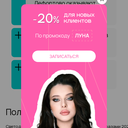
Лефортово оказывают
услугу «Ламинирование
бровей»?
Как выбрать специалиста в
сфере «Ламинирование
бровей»?
ЗАПИСАТЬСЯ
Клиенты обычно довольны
услугой «Ламинирование
бровей»?
Полезные статьи
Светодиодная лампа для
Маникюр со стразами 20