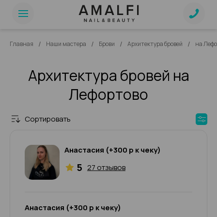
/
/
/
/
Главная
Наши мастера
Брови
Архитектура бровей
на Лефо
Архитектура бровей на
Лефортово
Сортировать
Анастасия (+300 р к чеку)
5
27 отзывов
Анастасия (+300 р к чеку)