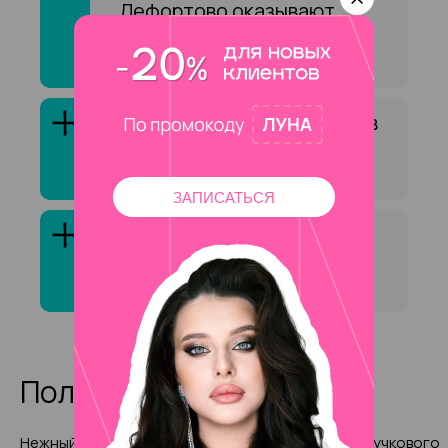
Лефортово оказывают
услугу «Архитектура
бровей»?
Как выбрать специалиста в
сфере «Архитектура
бровей»?
ЗАПИСАТЬСЯ
Клиенты обычно довольны
услугой «Архитектура
бровей»?
Полезные статьи
Нежный маникюр и педикюр
Особенности пучкового