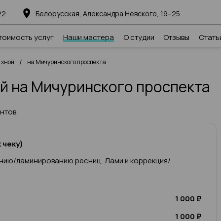
22
Белорусская, Александра Невского, 19–25
тоимость услуг
Наши мастера
О студии
Отзывы
Стать
/
 хной
на Мичуринского проспекта
й на Мичуринского проспекта
ентов
 чеку)
нию/ламинированию ресниц, Лами и коррекция/
1 000 ₽
1 000 ₽