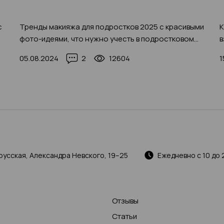
с
Тренды макияжа для подростков 2025 с красивыми
К
фото-идеями, что нужно учесть в подростковом
в
макияже
05.08.2024
2
12604
1
русская, Александра Невского, 19–25
Ежедневно с 10 до 
Отзывы
Статьи