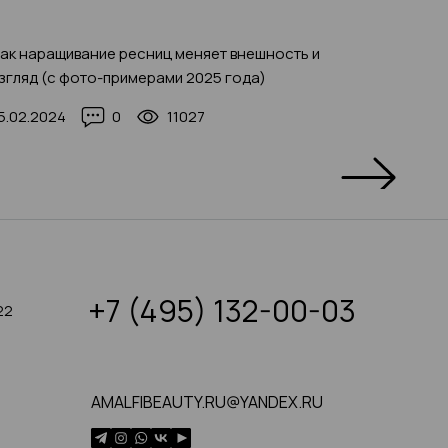
ак наращивание ресниц меняет внешность и
Красив
згляд (с фото-примерами 2025 года)
на Ден
5.02.2024
0
11027
05.08.2
+7 (495) 132-00-03
22
AMALFIBEAUTY.RU@YANDEX.RU