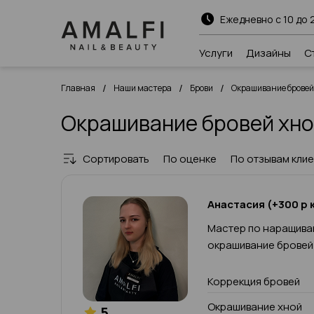
Ежедневно с 10 до 
Услуги
Дизайны
С
/
/
/
Главная
Наши мастера
Брови
Окрашивание бровей
Окрашивание бровей хно
Сортировать
По оценке
По отзывам кли
Анастасия (+300 р к
Мастер по наращива
окрашивание бровей
Коррекция бровей
Окрашивание хной
5