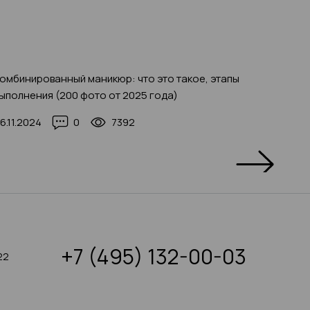
омбинированный маникюр: что это такое, этапы
Биогель
ыполнения (200 фото от 2025 года)
инструк
фото
6.11.2024
0
7392
06.12.2
+7 (495) 132-00-03
22