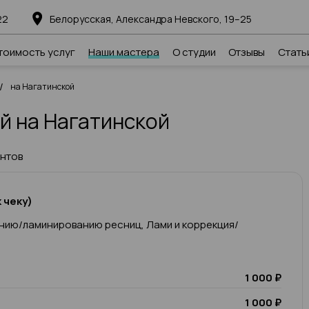
22
Белорусская, Александра Невского, 19–25
тоимость услуг
Наши мастера
О студии
Отзывы
Стать
/
на Нагатинской
й на Нагатинской
ентов
 чеку)
нию/ламинированию ресниц, Лами и коррекция/
1 000 ₽
1 000 ₽