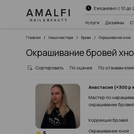
Ежедневно с 10 до 
Услуги
Дизайны
С
/
/
/
Главная
Наши мастера
Брови
Окрашивание хной
Окрашивание бровей хно
Сортировать
По оценке
По отзывам кли
Анастасия (+300 р к
Мастер по наращива
окрашивание бровей
Коррекция бровей
Окрашивание хной
5