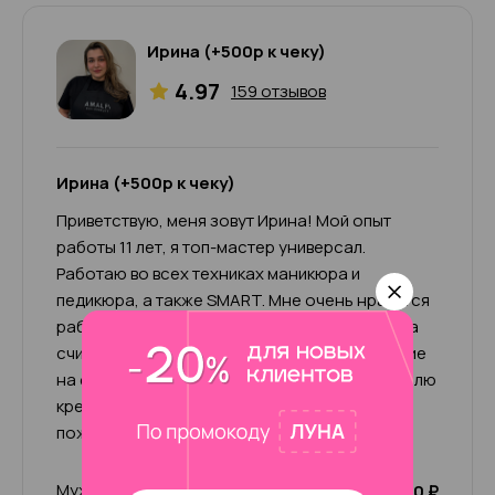
Ирина (+500р к чеку)
4.97
159 отзывов
Ирина (+500р к чеку)
Приветствую, меня зовут Ирина! Мой опыт
работы 11 лет, я топ-мастер универсал.
Работаю во всех техниках маникюра и
педикюра, а также SMART. Мне очень нравится
работать с ножками, привожу их в порядок за
считаные часы. Также выполняю наращивание
на формы и дизайны разной сложности. Люблю
креативные решения и всегда исполняю
пожелания клиентов!
Мужской маникюр
2 500 ₽