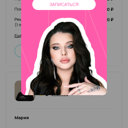
ЗАПИСАТЬСЯ
Покрытие Лечебный лак
1 000 ₽
Ремонт ногтя (1 пальчик)/ чужой ремонт
200 ₽
(1 пальчик)
Ещё 53 услуги
Записаться
Мария
5
31 отзыв
Мария