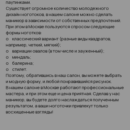
паутинками.
Существует огромное количество молодежного
дизайн ноготоков, в нашем салоне можно сделать
маникюр в зависимости от собственных предпочтений.
При этом в Москве пользуются спросом следующие
формы ноготков:
o классический вариант (разные виды квадратов,
например, четкий, мягкий);
o вариации овалов (в том числе и зауженный);
o миндаль;
o балерина;
o стилет.
Поэтому, обратившись в наш салон, вы можете выбрать
и модную форму, и любой понравившийся рисунок.
В нашем салоне в Москве работают профессиональные
мастера, и при этом еще и цена приятная. Сделав у нас
маникюр, вы будете долго наслаждаться полученным
результатом, а ваши ноготочки привлекут только
восхищенные взгляды!