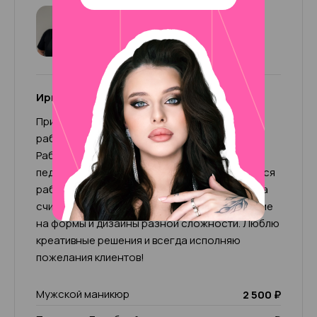
Ирина (+500р к чеку)
4.97
159 отзывов
Ирина (+500р к чеку)
Приветствую, меня зовут Ирина! Мой опыт
работы 11 лет, я топ-мастер универсал.
Работаю во всех техниках маникюра и
педикюра, а также SMART. Мне очень нравится
работать с ножками, привожу их в порядок за
считаные часы. Также выполняю наращивание
на формы и дизайны разной сложности. Люблю
креативные решения и всегда исполняю
пожелания клиентов!
Мужской маникюр
2 500 ₽