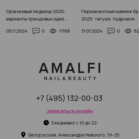
Оранжевый педикюр 2025:
Перманентный макияж бр
варианты трендовых идей,
2025: татуаж, пудровое
особенности, советы, фото
напыление или микробле
05.11.2024
0
11188
31.01.2024
0
6
(с фото-примерами)
+7 (495) 132-00-03
Записаться онлайн
Ежедневно с 10 до 22
Белорусская, Александра Невского, 19–25