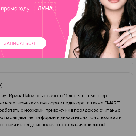
лак
1 000 ₽
чик)/ чужой ремонт (1 пальчик)
200 ₽
анный без покрытия
2 000 ₽
ЗАПИСАТЬСЯ
у)
вут Ирина! Мой опыт работы 11 лет, я топ-мастер
во всех техниках маникюра и педикюра, а также SMART.
работать с ножками, привожу их в порядок за считаные
яю наращивание на формы и дизайны разной сложности.
ешения и всегда исполняю пожелания клиентов!