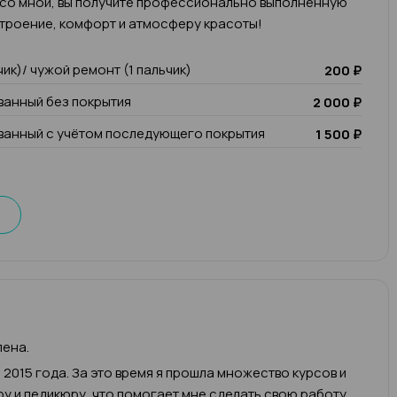
 со мной, вы получите профессионально выполненную
троение, комфорт и атмосферу красоты!
чик)/ чужой ремонт (1 пальчик)
200 ₽
анный без покрытия
2 000 ₽
анный с учётом последующего покрытия
1 500 ₽
лена.
 2015 года. За это время я прошла множество курсов и
у и педикюру, что помогает мне сделать свою работу