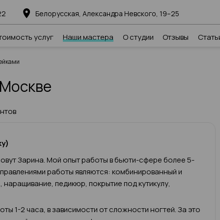
22
Белорусская, Александра Невского, 19–25
тоимость услуг
Наши мастера
О студии
Отзывы
Стать
ейками
 Москве
ентов
ку)
овут Зарина. Мой опыт работы в бьюти-сфере более 5-
аправлениями работы являются: комбинированный и
 наращивание, педикюр, покрытие под кутикулу,
ты 1-2 часа, в зависимости от сложности ногтей. За это