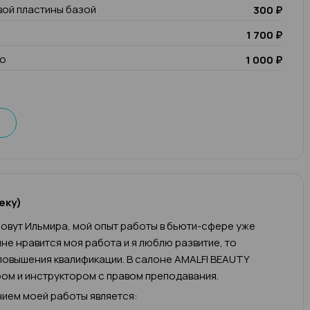
вой пластины базой
300 ₽
1 700 ₽
io
1 000 ₽
еку)
овут Ильмира, мой опыт работы в бьюти-сфере уже
 мне нравится моя работа и я люблю развитие, то
овышения квалификации. В салоне AMALFI BEAUTY
ом и инструктором с правом преподавания.
ием моей работы является: