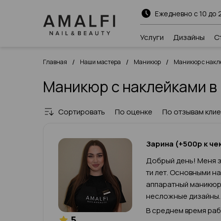
Ежедневно с 10 до 
Услуги
Дизайны
С
/
/
/
Главная
Наши мастера
Маникюр
Маникюр с накл
Маникюр с наклейками в
Сортировать
По оценке
По отзывам кли
Зарина (+500р к че
Добрый день! Меня з
ти лет. Основными н
аппаратный маникюр,
несложные дизайны.
В среднем время рабо
5