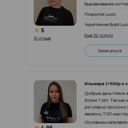
Выравнивание ногте
Покрытие Luxio
Укрепление Build Lux
5
Ещё 32 услуги
31 отзыв
Записаться
Ильмира (+500р к ч
Добрый день! Меня з
более 7 лет. Так как
регулярно прохожу п
являюсь ТОП-мастер
Основным направлен
4.95