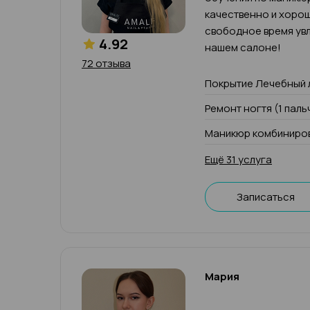
качественно и хорош
свободное время увл
4.92
нашем салоне!
72 отзыва
Покрытие Лечебный 
Ремонт ногтя (1 паль
Маникюр комбиниров
Ещё 31 услуга
Записаться
Мария