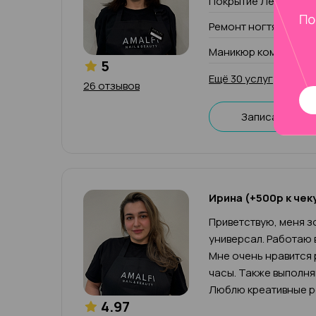
Покрытие Лечебный 
Ремонт ногтя (1 паль
Маникюр комбиниров
5
Ещё 30 услуг
26 отзывов
Записаться
Ирина (+500р к чек
Приветствую, меня зо
универсал. Работаю 
Мне очень нравится 
часы. Также выполн
Люблю креативные р
4.97