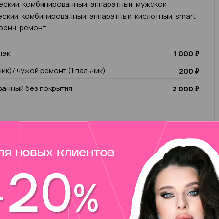
еский, комбинированный, аппаратный, мужской
еский, комбинированный, аппаратный, кислотный, smart
френч, ремонт
лак
1 000 ₽
чик)/ чужой ремонт (1 пальчик)
200 ₽
анный без покрытия
2 000 ₽
у)
вут Ирина! Мой опыт работы 11 лет, я топ-мастер
во всех техниках маникюра и педикюра, а также SMART.