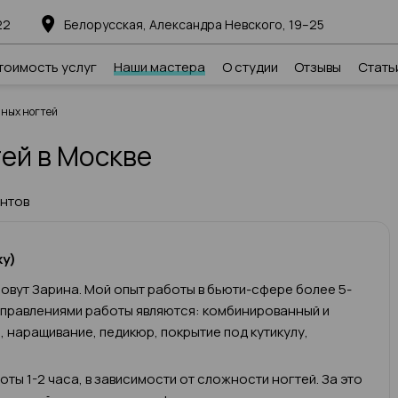
22
Белорусская, Александра Невского, 19–25
тоимость услуг
Наши мастера
О студии
Отзывы
Стать
ных ногтей
ей в Москве
ентов
ку)
овут Зарина. Мой опыт работы в бьюти-сфере более 5-
аправлениями работы являются: комбинированный и
 наращивание, педикюр, покрытие под кутикулу,
ты 1-2 часа, в зависимости от сложности ногтей. За это