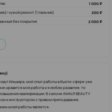
лак
1 000 ₽
чик)/ чужой ремонт (1 пальчик)
200 ₽
анный без покрытия
2 000 ₽
еку)
овут Ильмира, мой опыт работы в бьюти-сфере уже
 мне нравится моя работа и я люблю развитие, то
овышения квалификации. В салоне AMALFI BEAUTY
ом и инструктором с правом преподавания.
ием моей работы является: