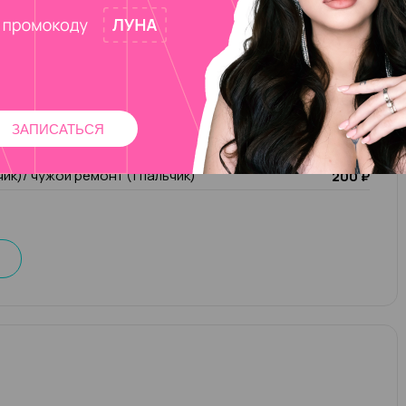
работать с ножками, привожу их в порядок за считаные
яю наращивание на формы и дизайны разной сложности.
ешения и всегда исполняю пожелания клиентов!
2 500 ₽
ЗАПИСАТЬСЯ
лак
1 000 ₽
чик)/ чужой ремонт (1 пальчик)
200 ₽