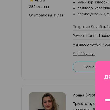
маникюр: классич
282 отзыва
педикюр: классич
легкие дизайны, 
Опыт работы: 11 лет
Покрытие Лечебный 
Ремонт ногтя (1 паль
Маникюр комбиниров
Ещё 29 услуг
Записаться
Ирина (+500р к чек
Приветствую, меня зо
универсал. Работаю 