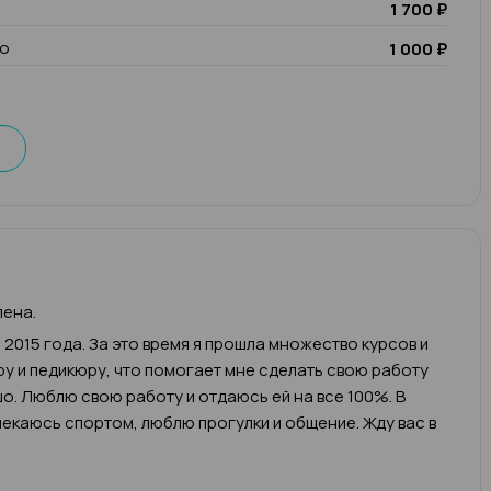
1 700 ₽
io
1 000 ₽
лена.
 2015 года. За это время я прошла множество курсов и
у и педикюру, что помогает мне сделать свою работу
о. Люблю свою работу и отдаюсь ей на все 100%. В
екаюсь спортом, люблю прогулки и общение. Жду вас в