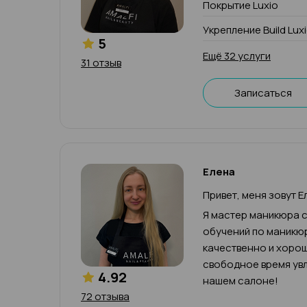
Покрытие Luxio
Укрепление Build Lux
5
Ещё 32 услуги
31 отзыв
Записаться
Елена
Привет, меня зовут Е
Я мастер маникюра с
обучений по маникюр
качественно и хорош
свободное время увл
4.92
нашем салоне!
72 отзыва