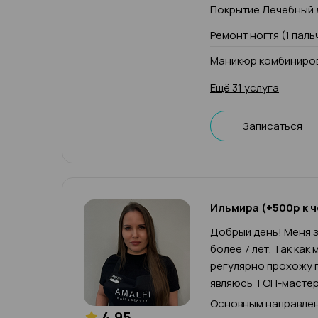
Покрытие Лечебный 
Ремонт ногтя (1 паль
Маникюр комбиниров
Ещё 31 услуга
Записаться
Ильмира (+500р к ч
Добрый день! Меня з
более 7 лет. Так как
регулярно прохожу п
являюсь ТОП-мастер
Основным направлен
4.95