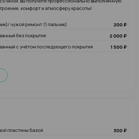
 со мной, вы получите профессионально выполненную
троение, комфорт и атмосферу красоты!
чик)/ чужой ремонт (1 пальчик)
200 ₽
анный без покрытия
2 000 ₽
анный с учётом последующего покрытия
1 500 ₽
вой пластины базой
300 ₽