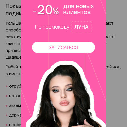
Показания и противопоказания для
педикюра рыбками
Услышав название «рыбий педикюр», многие желают
опробовать эту процедуру на себе из-за ее
экзотичности и необычности. Но также его выбирают
клиенты, желающие в максимально быстрый срок
ЗАПИСАТЬСЯ
привести в порядок ноги и сделать уход за ними
щадящее.
Рыбий педикюр показан людям с проблемной кожей ног,
а именно при наличии:
огрубевшей кожи;
натоптышей;
экземы;
дерматита;
псориаза.