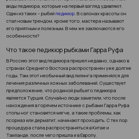
виды педикюра, которые на первый взгляд удивляют.
Один из таких – рыбий
педикюр
. В салонах красоты он
стал новым трендом, кроме того, мастера называют
его приятным и полезным. В чем же заключаются его
особенности?
Что такое педикюр рыбками Гарра Руфа
В Россию этот вид педикюра пришел недавно, однако в
странах Среднего Востока распространен уже долгие
годы. Там этот необычный вид пилинга применялся для
лечения различных кожных заболеваний. Существует
предположение, что родиной рыбьего педикюра
является Турция. Случайно люди заметили, что после
нахождения в горячем источнике с рыбами Гарра Руфа
стопы ног становятся мягче, а такие проблемы, как
псориаз или дерматит, начинают проходить. С тех пор
процедура стала распространяться в Китае и
Таиланде, после чего пришла и в Европу.