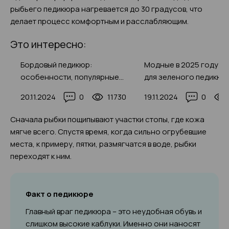
рыбьего педикюра нагревается до 30 градусов, что
делает процесс комфортным и расслабляющим.
Это интересно:
Бордовый педикюр:
Модные в 2025 году д
особенности, популярные
для зеленого педикюр
й)
техники, идеи дизайна 2025
фото
20.11.2024
0
11730
19.11.2024
0
года, фото
Сначала рыбки пощипывают участки стопы, где кожа
мягче всего. Спустя время, когда сильно огрубевшие
места, к примеру, пятки, размягчатся в воде, рыбки
переходят к ним.
Факт о педикюре
Главный враг педикюра – это неудобная обувь и
слишком высокие каблуки. Именно они наносят