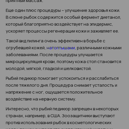
приятный массаж.
Еще один плюс процедуры – улучшение здоровья кожи.
В слюне рыбок содержится особый фермент диетанол,
который благоприятно воздействует на эпидермис,
ускоряет процессы регенерации кожи и заживляет ее.
Такой вид пилинга очень эффективен в борьбе с
огрубевшей кожей,
натоптышами
, различными кожными
заболеваниями. После процедуры улучшается
микроциркуляция крови, поэтому кожа стоп становится
молодой, мягкой, гладкой и шелковистой.
Рыбий педикюр помогает успокоиться и расслабиться
после тяжелого дня. Процедура снимает усталость и
напряжение с ног, ощущается положительное
воздействие на нервную систему.
Интересно, что рыбий педикюр запрещен в некоторых
странах, например, в США. Зоозащитники выступают
против использования рыбок в косметологических