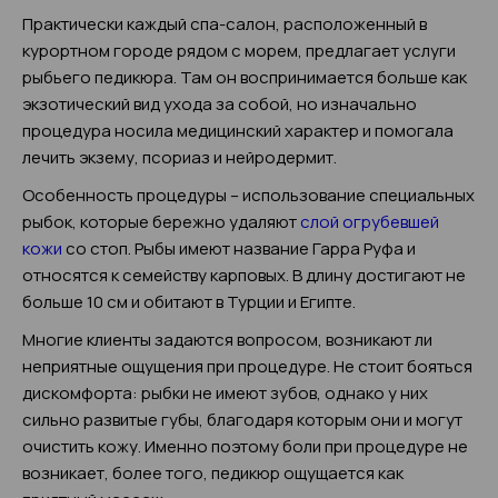
Практически каждый спа-салон, расположенный в
курортном городе рядом с морем, предлагает услуги
рыбьего педикюра. Там он воспринимается больше как
экзотический вид ухода за собой, но изначально
процедура носила медицинский характер и помогала
лечить экзему, псориаз и нейродермит.
Особенность процедуры – использование специальных
рыбок, которые бережно удаляют
слой огрубевшей
кожи
со стоп. Рыбы имеют название Гарра Руфа и
относятся к семейству карповых. В длину достигают не
больше 10 см и обитают в Турции и Египте.
Многие клиенты задаются вопросом, возникают ли
неприятные ощущения при процедуре. Не стоит бояться
дискомфорта: рыбки не имеют зубов, однако у них
сильно развитые губы, благодаря которым они и могут
очистить кожу. Именно поэтому боли при процедуре не
возникает, более того, педикюр ощущается как