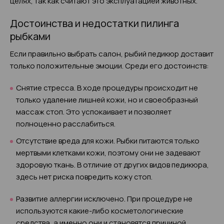
целях, так как считают это эксплуатацией животных.
Достоинства и недостатки пилинга
рыбками
Если правильно выбрать салон, рыбий педикюр доставит
только положительные эмоции. Среди его достоинств:
Снятие стресса. В ходе процедуры происходит не
только удаление лишней кожи, но и своеобразный
массаж стоп. Это успокаивает и позволяет
полноценно расслабиться.
Отсутствие вреда для кожи. Рыбки питаются только
мертвыми клетками кожи, поэтому они не задевают
здоровую ткань. В отличие от других видов педикюра,
здесь нет риска повредить кожу стоп.
Развитие аллергии исключено. При процедуре не
используются какие-либо косметологические
средства, а именно они и становятся причиной