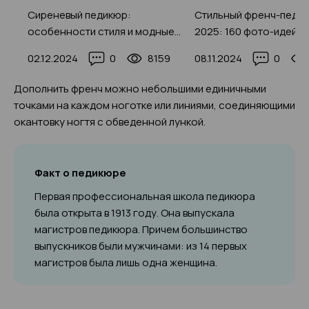
ра
Сиреневый педикюр:
Стильный френч-педи
особенности стиля и модные
2025: 160 фото-идей и
о
идеи дизайна 2025 года с 50+
7
02.12.2024
0
8159
08.11.2024
0
реальных фото
Дополнить френч можно небольшими единичными
точками на каждом ноготке или линиями, соединяющими
окантовку ногтя с обведенной лункой.
Факт о педикюре
Первая профессиональная школа педикюра
была открыта в 1913 году. Она выпускала
магистров педикюра. Причем большинство
выпускников были мужчинами: из 14 первых
магистров была лишь одна женщина.