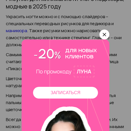
модные в 2025 году
Украсить ногти можно и с помощью слайдеров –
специальных переводных рисунков для педикюра и
маникюра
. Также рисунки можно нарисовать
самостоятельно или в технике стемпинг. Главное – они
должны соответствовать стилю.
Самыми востребованными и наиболее подходящими
считаются небольшие цветы, веточки, растения, лица
«Пикассо», буквы.
Цветочная тематика отлично сочетается с
натуральными оттенками.
ЗАПИСАТЬСЯ
Например, на песочном фоне будет уместны листья
пальмы, а на нежно-розовом – небольшие голубые
цветочки.
Всегда актуальный дизайн – небольшие сердечки. Их
можно оформить блестками или оставить однотонными