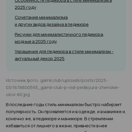
Особенности педикюра в стиле минимализм в
2025 году
Сочетание минимализма
и других видов дизайна в педикюре
Рисунки для минималистичного педикюра,
модные в 2025 году
Украшения для педикюра в стиле минимализм -
актуальный декор 2025
Источник фото: garnil.club/uploads/posts/2023-
03/1678800593_garnil-club-p-vidi-pedikyura-zhenskie-
oboi-80.jpg
В последние годы стиль минимализм быстро набирает
популярность. Он проявляется и в одежде, и в макияже и,
конечно же, в педикюре и маникюре. В стремлении
избавиться от лишнего в жизни, привнести в нее