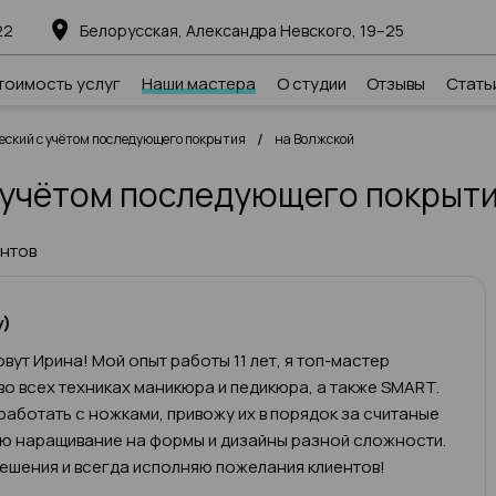
22
Белорусская, Александра Невского, 19–25
тоимость услуг
Наши мастера
О студии
Отзывы
Стать
/
еский с учётом последующего покрытия
на Волжской
 учётом последующего покрыти
ентов
у)
вут Ирина! Мой опыт работы 11 лет, я топ-мастер
во всех техниках маникюра и педикюра, а также SMART.
работать с ножками, привожу их в порядок за считаные
яю наращивание на формы и дизайны разной сложности.
ешения и всегда исполняю пожелания клиентов!