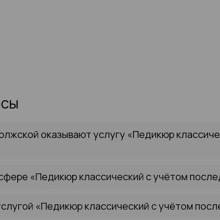
осы
Волжской оказывают услугу «Педикюр классич
 сфере «Педикюр классический с учётом посл
услугой «Педикюр классический с учётом пос