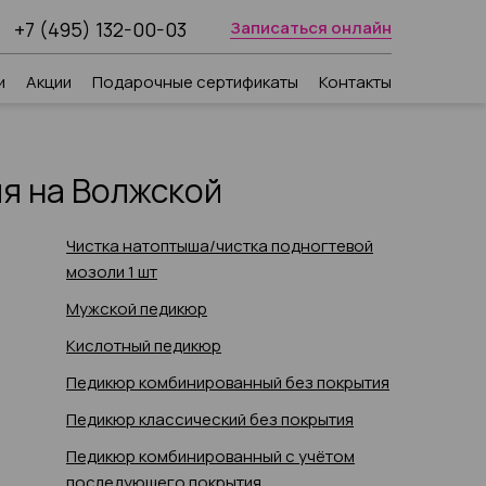
+7 (495) 132-00-03
Записаться онлайн
и
Акции
Подарочные сертификаты
Контакты
я на Волжской
Чистка натоптыша/чистка подногтевой
мозоли 1 шт
Мужской педикюр
Кислотный педикюр
Педикюр комбинированный без покрытия
Педикюр классический без покрытия
Педикюр комбинированный с учётом
последующего покрытия