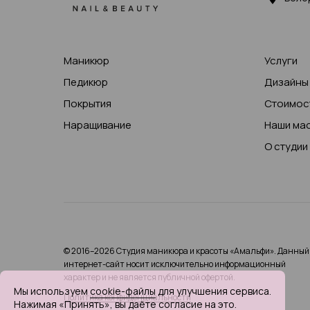
Маникюр
Услуги
Педикюр
Дизайны
Покрытия
Стоимост
Наращивание
Наши ма
О студии
© 2016–2026 Студия маникюра и красоты «Амальфи». Данный
интернет-сайт носит исключительно информационный
характер и не является публичной офертой.
Мы используем
cookie-файлы
для улучшения сервиса.
Политика конфиденциальности
Нажимая «Принять», вы даёте согласие на это.