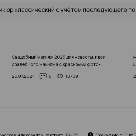
икюр классический с учётом последующего пок
Свадебный макияж 2025 для невесты, идеи
М
свадебного макияжа с красивыми фото-
ш
примерами
26.07.2024
0
10709
2
русская, Александра Невского, 19–25
Ежедневно с 10 до 