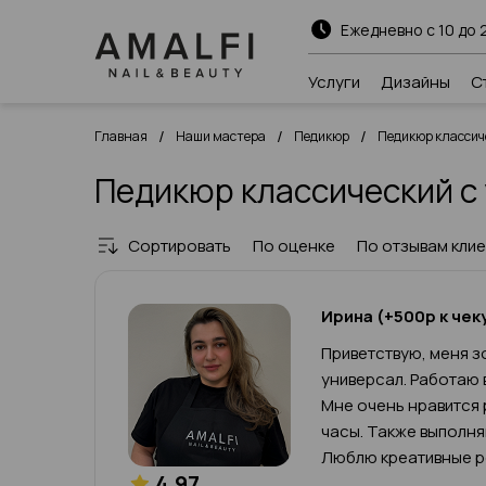
Ежедневно с 10 до 
Услуги
Дизайны
С
/
/
/
Главная
Наши мастера
Педикюр
Педикюр классич
Педикюр классический с
Сортировать
По оценке
По отзывам кли
Ирина (+500р к чек
Приветствую, меня зо
универсал. Работаю 
Мне очень нравится 
часы. Также выполн
Люблю креативные р
4.97