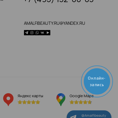
AMALFIBEAUTY.RU@YANDEX.RU
Онлайн-
запись
Яндекс карты
Google Maps
@Amalfibeauty