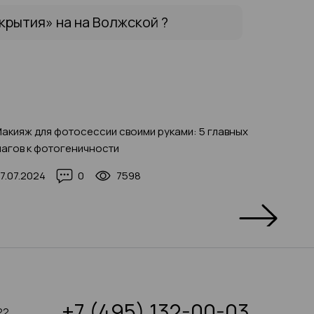
рытия» на на Волжской ?
акияж для фотосессии своими руками: 5 главных
Долгов
агов к фотогеничности
плюсы 
года
7.07.2024
0
7598
21.01.20
+7 (495) 132-00-03
22