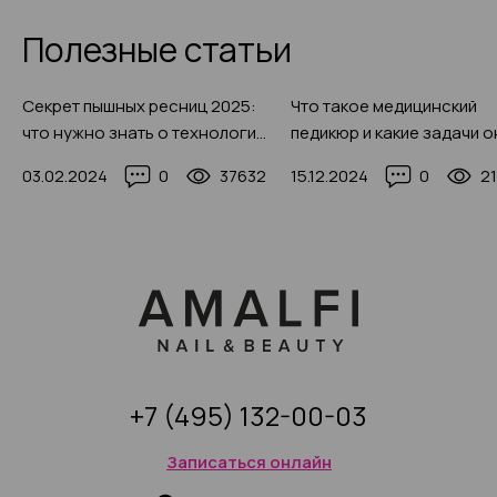
Полезные статьи
Секрет пышных ресниц 2025:
Что такое медицинский
что нужно знать о технологии
педикюр и какие задачи о
наращивания с эффектом 4Д,
решает в 2025 году, 50+ 
03.02.2024
0
37632
15.12.2024
0
2
50+ фото
примеров
+7 (495) 132-00-03
Записаться онлайн