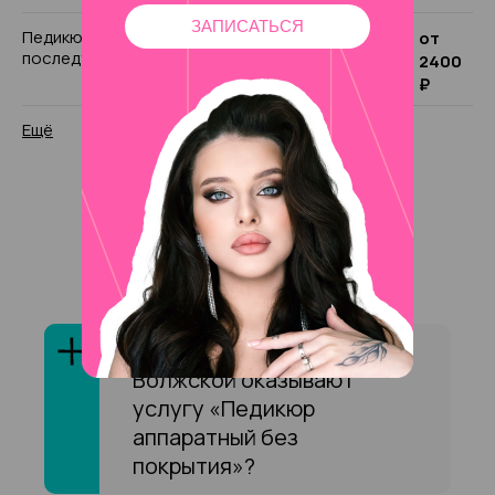
ЗАПИСАТЬСЯ
Педикюр комбинированный с учётом
от
последующего покрытия на Волжской
2400
₽
Ещё
Ответы на частые
вопросы
Сколько специалистов на
Волжской оказывают
услугу «Педикюр
аппаратный без
покрытия»?