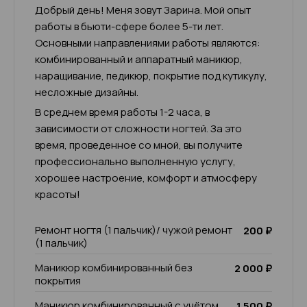
Добрый день! Меня зовут Зарина. Мой опыт
работы в бьюти-сфере более 5-ти лет.
Основными направлениями работы являются:
комбинированный и аппаратный маникюр,
наращивание, педикюр, покрытие под кутикулу,
несложные дизайны.
В среднем время работы 1-2 часа, в
зависимости от сложности ногтей. За это
время, проведенное со мной, вы получите
профессионально выполненную услугу,
хорошее настроение, комфорт и атмосферу
красоты!
Ремонт ногтя (1 пальчик)/ чужой ремонт
200 ₽
(1 пальчик)
Маникюр комбинированный без
2 000 ₽
покрытия
Маникюр комбинированный с учётом
1 500 ₽