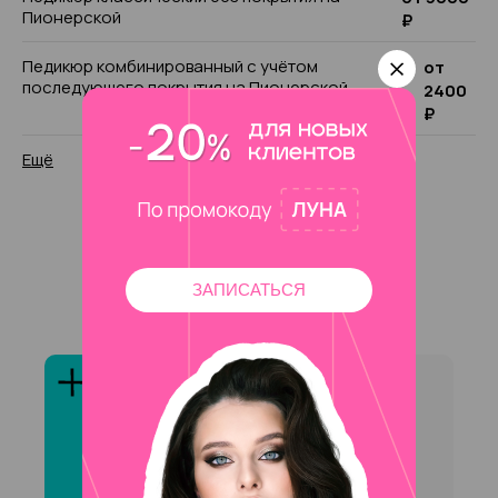
Пионерской
₽
Педикюр комбинированный с учётом
от
последующего покрытия на Пионерской
2400
₽
Ещё
Ответы на частые
ЗАПИСАТЬСЯ
вопросы
Сколько специалистов на
Пионерской оказывают
услугу «Педикюр
классический/снятие/
покрытие гель-лак»?