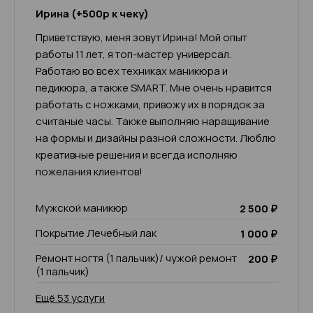
Ирина (+500р к чеку)
Приветствую, меня зовут Ирина! Мой опыт
работы 11 лет, я топ-мастер универсал.
Работаю во всех техниках маникюра и
педикюра, а также SMART. Мне очень нравится
работать с ножками, привожу их в порядок за
считаные часы. Также выполняю наращивание
на формы и дизайны разной сложности. Люблю
креативные решения и всегда исполняю
пожелания клиентов!
Мужской маникюр
2 500 ₽
Покрытие Лечебный лак
1 000 ₽
Ремонт ногтя (1 пальчик)/ чужой ремонт
200 ₽
(1 пальчик)
Ещё 53 услуги