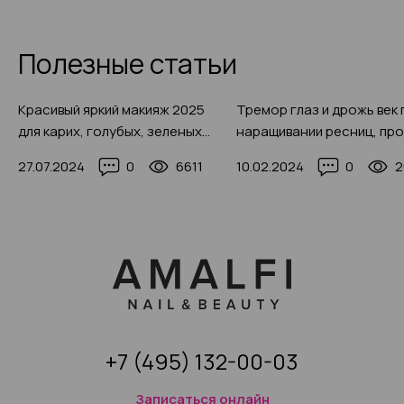
Полезные статьи
Красивый яркий макияж 2025
Тремор глаз и дрожь век 
для карих, голубых, зеленых
наращивании ресниц, пр
глаз: пошаговая инструкция с
проблемы и пути их решен
27.07.2024
0
6611
10.02.2024
0
2
фото-примерами
фото-примерами 2025)
+7 (495) 132-00-03
Записаться онлайн