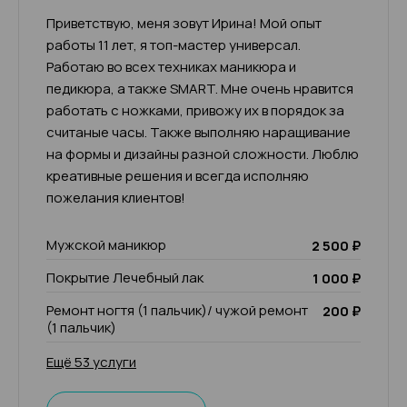
Приветствую, меня зовут Ирина! Мой опыт
работы 11 лет, я топ-мастер универсал.
Работаю во всех техниках маникюра и
педикюра, а также SMART. Мне очень нравится
работать с ножками, привожу их в порядок за
считаные часы. Также выполняю наращивание
на формы и дизайны разной сложности. Люблю
креативные решения и всегда исполняю
пожелания клиентов!
Мужской маникюр
2 500 ₽
Покрытие Лечебный лак
1 000 ₽
Ремонт ногтя (1 пальчик)/ чужой ремонт
200 ₽
(1 пальчик)
Ещё 53 услуги