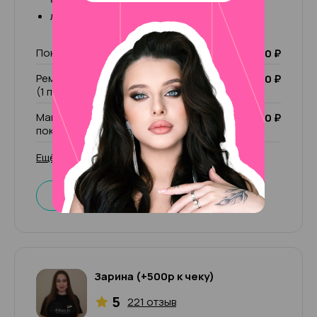
легкие дизайны, френч, ремонт
Покрытие Лечебный лак
1 000 ₽
Ремонт ногтя (1 пальчик)/ чужой ремонт
200 ₽
(1 пальчик)
Маникюр комбинированный без
2 000 ₽
покрытия
Ещё 29 услуг
Записаться
Зарина (+500р к чеку)
5
221 отзыв