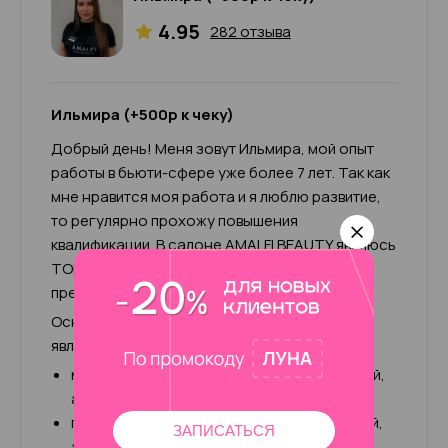
4.95
282 отзыва
Ильмира (+500р к чеку)
Добрый день! Меня зовут Ильмира, мой опыт
работы в бьюти-сфере уже более 7 лет. Так как
мне нравится моя работа и я люблю развитие,
то регулярно прохожу повышения
квалификации. В салоне AMALFI BEAUTY являюсь
ТОП-мастером и инструктором с правом
преподавания.
Основным направлением моей работы
является:
маникюр: классический, комбинированный,
аппаратный, мужской
педикюр: классический, комбинированный,
ЗАПИСАТЬСЯ
аппаратный, кислотный, smart