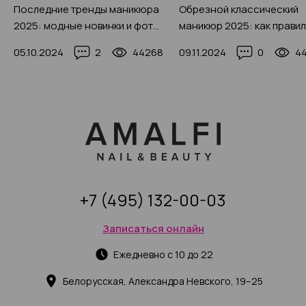
Последние тренды маникюра
Обрезной классический
2025: модные новинки и фото-
маникюр 2025: как прави
идеи на любой вкус
делается (200+ фото)
05.10.2024
2
44268
09.11.2024
0
4
+7 (495) 132-00-03
Записаться онлайн
Ежедневно с 10 до 22
Белорусская, Александра Невского, 19–25