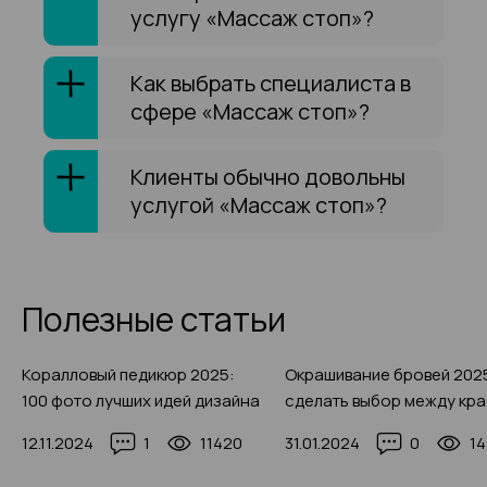
услугу «Массаж стоп»?
Как выбрать специалиста в
сфере «Массаж стоп»?
Клиенты обычно довольны
услугой «Массаж стоп»?
Полезные статьи
Коралловый педикюр 2025:
Окрашивание бровей 2025
100 фото лучших идей дизайна
сделать выбор между кр
и хной, фото-примеры
12.11.2024
1
11420
31.01.2024
0
1