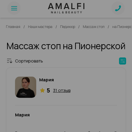
/
/
/
/
Главная
Наши мастера
Педикюр
Массаж стоп
на Пионерс
Массаж стоп на Пионерской
Сортировать
Мария
5
31 отзыв
Мария