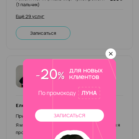
(1 пальчик)
Ещё 29 услуг
Записаться
Елена
4.92
72 отзыва
Елена
Привет, меня зовут Елена.
ЗАПИСАТЬСЯ
Я мастер маникюра с 2015 года. За это время я
прошла множество курсов и обучений по