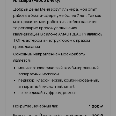
Ильмира (+500р к чеку)
Добрый день! Меня зовут Ильмира, мой опыт
работы в бьюти-сфере уже более 7 лет. Так как
мне нравится моя работа и я люблю развитие,
то регулярно прохожу повышения
квалификации. В салоне AMALFI BEAUTY являюсь
ТОП-мастером и инструктором с правом
преподавания.
Основным направлением моей работы
является:
маникюр: классический, комбинированный,
аппаратный, мужской
педикюр: классический, комбинированный,
аппаратный, кислотный, smart
легкие дизайны, френч, ремонт
Покрытие Лечебный лак
1 000 ₽
Ремонт ногтя (1 пальчик)/ чужой ремонт
200 ₽