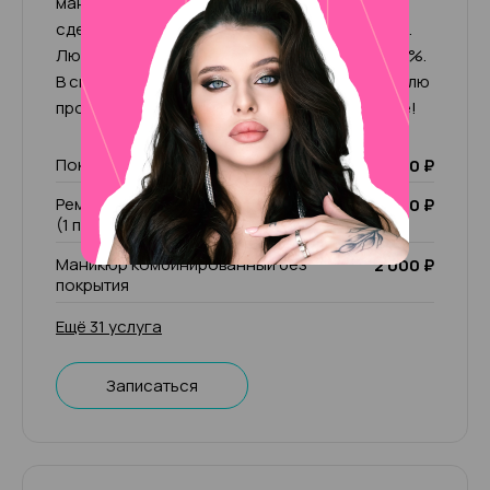
маникюру и педикюру, что помогает мне
сделать свою работу качественно и хорошо.
Люблю свою работу и отдаюсь ей на все 100%.
В свободное время увлекаюсь спортом, люблю
прогулки и общение. Жду вас в нашем салоне!
Покрытие Лечебный лак
1 000 ₽
Ремонт ногтя (1 пальчик)/ чужой ремонт
200 ₽
(1 пальчик)
Маникюр комбинированный без
2 000 ₽
покрытия
Ещё 31 услуга
Записаться