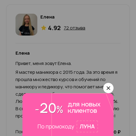
Елена
4.92
72 отзыва
Елена
Привет, меня зовут Елена.
Я мастер маникюра с 2015 года. За это время я
прошла множество курсов и обучений по
маникюру и педикюру, что помогает мне
сделать свою работу качественно и хорошо.
Люблю свою работу и отдаюсь ей на все 100%.
В свободное время увлекаюсь спортом, люблю
прогулки и общение. Жду вас в нашем салоне!
Покрытие Лечебный лак
1 000 ₽