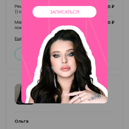
Ремонт ногтя (1 пальчик)/ чужой ремонт
200 ₽
(1 пальчик)
ЗАПИСАТЬСЯ
Маникюр комбинированный без
2 000 ₽
покрытия
Ещё 31 услуга
Записаться
Ольга
4.87
53 отзыва
Ольга