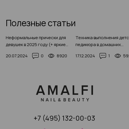
Полезные статьи
Неформальные прически для
Техника выполнения дет
девушек в 2025 году (+ яркие
педикюра в домашних
фото-идеи)
условиях в 2025 году, 50+
20.07.2024
0
8920
17.12.2024
1
59
фото-идей
+7 (495) 132-00-03