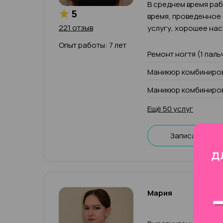
В среднем время рабо
5
время, проведенное
221 отзыв
услугу, хорошее нас
Опыт работы: 7 лет
Ремонт ногтя (1 паль
Маникюр комбиниров
Маникюр комбиниров
Ещё 50 услуг
Записаться
Мария