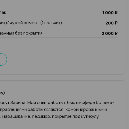
лак
1 000 ₽
чик)/ чужой ремонт (1 пальчик)
200 ₽
анный без покрытия
2 000 ₽
ку)
овут Зарина. Мой опыт работы в бьюти-сфере более 5-
аправлениями работы являются: комбинированный и
 наращивание, педикюр, покрытие под кутикулу,