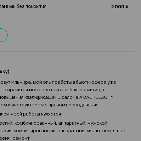
анный без покрытия
2 000 ₽
еку)
овут Ильмира, мой опыт работы в бьюти-сфере уже
 мне нравится моя работа и я люблю развитие, то
овышения квалификации. В салоне AMALFI BEAUTY
ом и инструктором с правом преподавания.
ием моей работы является:
еский, комбинированный, аппаратный, мужской
еский, комбинированный, аппаратный, кислотный, smart
френч, ремонт