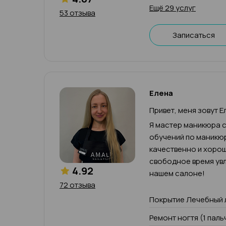
Ещё 29 услуг
53 отзыва
Записаться
Елена
Привет, меня зовут Е
Я мастер маникюра с
обучений по маникюр
качественно и хорош
свободное время увл
4.92
нашем салоне!
72 отзыва
Покрытие Лечебный 
Ремонт ногтя (1 паль