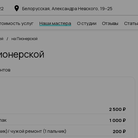
22
Белорусская, Александра Невского, 19–25
тоимость услуг
Наши мастера
О студии
Отзывы
Стать
/
ей
на Пионерской
ионерской
ентов
2 500 ₽
лак
1 000 ₽
чик)/ чужой ремонт (1 пальчик)
200 ₽