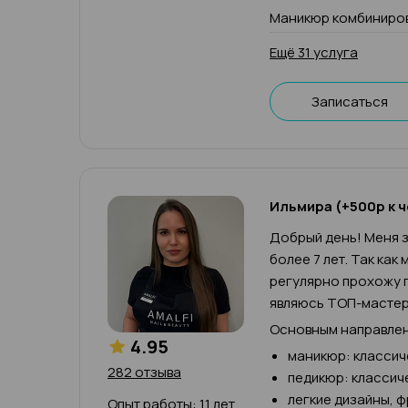
Маникюр комбиниров
Ещё 31 услуга
Записаться
Ильмира (+500р к ч
Добрый день! Меня з
более 7 лет. Так как
регулярно прохожу п
являюсь ТОП-мастер
Основным направлен
4.95
маникюр: классич
282 отзыва
педикюр: классич
легкие дизайны, 
Опыт работы: 11 лет