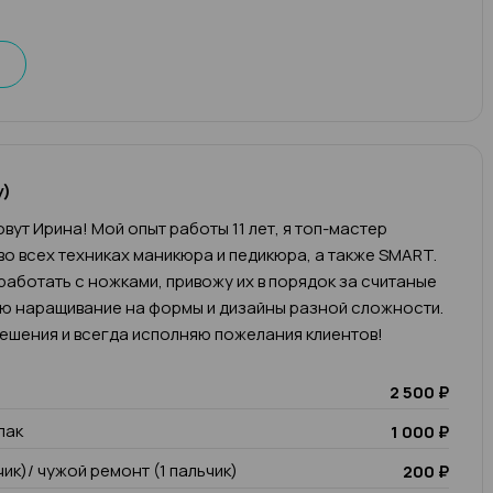
у)
вут Ирина! Мой опыт работы 11 лет, я топ-мастер
во всех техниках маникюра и педикюра, а также SMART.
работать с ножками, привожу их в порядок за считаные
яю наращивание на формы и дизайны разной сложности.
ешения и всегда исполняю пожелания клиентов!
2 500 ₽
лак
1 000 ₽
чик)/ чужой ремонт (1 пальчик)
200 ₽