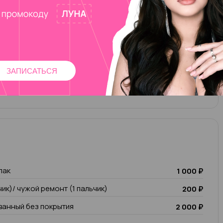
вой пластины базой
300 ₽
1 700 ₽
io
1 000 ₽
ЗАПИСАТЬСЯ
лак
1 000 ₽
чик)/ чужой ремонт (1 пальчик)
200 ₽
анный без покрытия
2 000 ₽