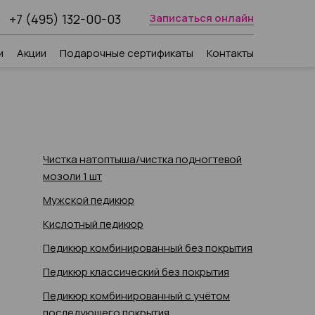
+7 (495) 132-00-03
Записаться онлайн
и
Акции
Подарочные сертификаты
Контакты
Чистка натоптыша/чистка подногтевой
мозоли 1 шт
Мужской педикюр
Кислотный педикюр
Педикюр комбинированный без покрытия
Педикюр классический без покрытия
Педикюр комбинированный с учётом
последующего покрытия