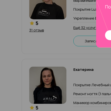
Выравнивание ногте
Покрытие Luxio
Укрепление Build Lux
5
Ещё 32 услуги
31 отзыв
Записаться
Екатерина
Покрытие Лечебный 
Ремонт ногтя (1 паль
Маникюр комбиниров
5