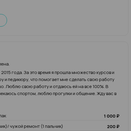
лена.
 2015 года. За это время я прошла множество курсов и
у и педикюру, что помогает мне сделать свою работу
о. Люблю свою работу и отдаюсь ей на все 100%. В
екаюсь спортом, люблю прогулки и общение. Жду вас в
лак
1 000 ₽
чик)/ чужой ремонт (1 пальчик)
200 ₽