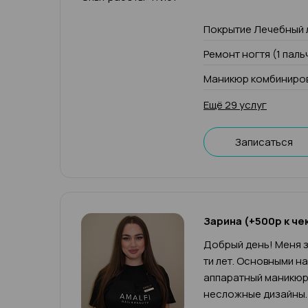
Покрытие Лечебный 
Ремонт ногтя (1 паль
Маникюр комбиниров
Ещё 29 услуг
Записаться
Зарина (+500р к че
Добрый день! Меня з
ти лет. Основными н
аппаратный маникюр,
несложные дизайны.