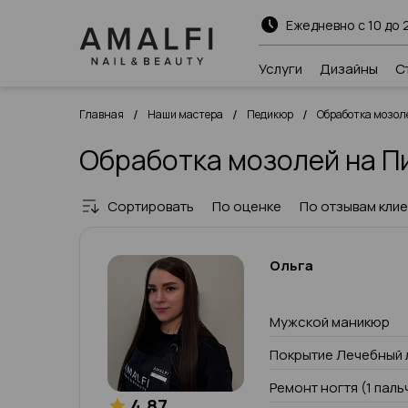
Ежедневно с 10 до 
Услуги
Дизайны
С
/
/
/
Главная
Наши мастера
Педикюр
Обработка мозол
Обработка мозолей на П
Сортировать
По оценке
По отзывам кли
Ольга
Мужской маникюр
Покрытие Лечебный 
Ремонт ногтя (1 паль
4.87