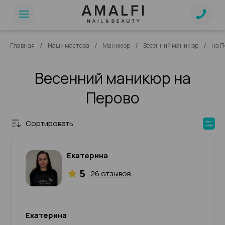
/
/
/
/
Главная
Наши мастера
Маникюр
Весенний маникюр
на П
Весенний маникюр на
Перово
Сортировать
Екатерина
5
26 отзывов
Екатерина