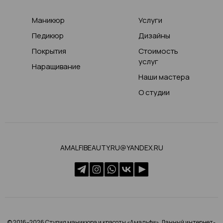
Маникюр
Услуги
Педикюр
Дизайны
Покрытия
Стоимость
услуг
Наращивание
Наши мастера
О студии
AMALFIBEAUTY.RU@YANDEX.RU
© 2016–2026 Студия маникюра и красоты «Амальфи». Данный интернет-