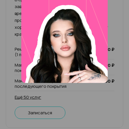
зависимости от сложности ногтей. За это
время, проведенное со мной, вы получите
профессионально выполненную услугу,
хорошее настроение, комфорт и атмосферу
красоты!
Ремонт ногтя (1 пальчик)/ чужой ремонт
200 ₽
(1 пальчик)
Маникюр комбинированный без
2 000 ₽
покрытия
Маникюр комбинированный с учётом
1 500 ₽
последующего покрытия
Ещё 50 услуг
Записаться