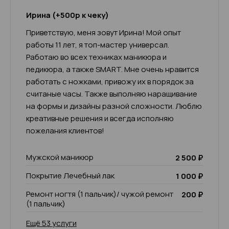
Ирина (+500р к чеку)
Приветствую, меня зовут Ирина! Мой опыт
работы 11 лет, я топ-мастер универсал.
Работаю во всех техниках маникюра и
педикюра, а также SMART. Мне очень нравится
работать с ножками, привожу их в порядок за
считаные часы. Также выполняю наращивание
на формы и дизайны разной сложности. Люблю
креативные решения и всегда исполняю
пожелания клиентов!
Мужской маникюр
2 500 ₽
Покрытие Лечебный лак
1 000 ₽
Ремонт ногтя (1 пальчик)/ чужой ремонт
200 ₽
(1 пальчик)
Ещё 53 услуги