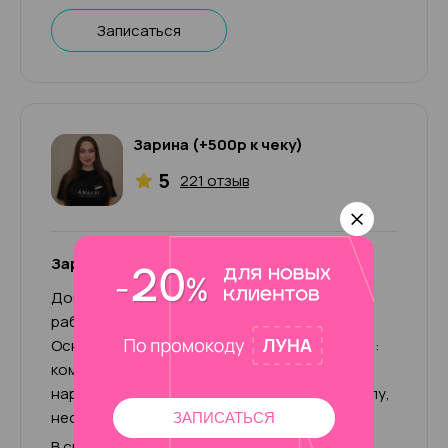
Записаться
Зарина (+500р к чеку)
5
221 отзыв
Зарина (+500р к чеку)
Добрый день! Меня зовут Зарина. Мой опыт
работы в бьюти-сфере более 5-ти лет.
Основными направлениями работы являются:
комбинированный и аппаратный маникюр,
наращивание, педикюр, покрытие под кутикулу,
несложные дизайны.
ЗАПИСАТЬСЯ
В среднем время работы 1-2 часа, в