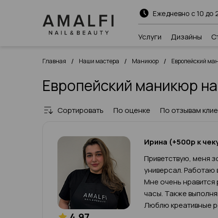
Ежедневно с 10 до 
Услуги
Дизайны
С
/
/
/
Главная
Наши мастера
Маникюр
Европейский ма
Европейский маникюр на
Сортировать
По оценке
По отзывам кли
Ирина (+500р к чек
Приветствую, меня зо
универсал. Работаю 
Мне очень нравится 
часы. Также выполн
Люблю креативные р
4.97