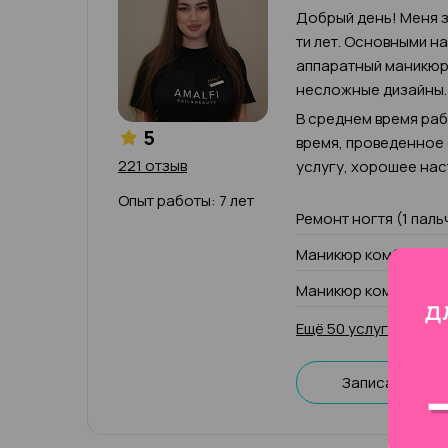
Добрый день! Меня з
ти лет. Основными н
аппаратный маникюр,
несложные дизайны.
В среднем время рабо
5
время, проведенное
221 отзыв
услугу, хорошее нас
Опыт работы: 7 лет
Ремонт ногтя (1 паль
Маникюр комбиниров
Маникюр комбиниров
Ещё 50 услуг
Записаться