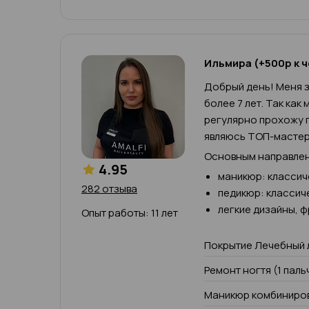
Ильмира (+500р к ч
Добрый день! Меня з
более 7 лет. Так как
регулярно прохожу п
являюсь ТОП-мастер
Основным направлен
4.95
маникюр: классич
282 отзыва
педикюр: классич
легкие дизайны, 
Опыт работы: 11 лет
Покрытие Лечебный 
Ремонт ногтя (1 паль
Маникюр комбиниров