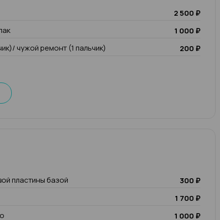
2 500 ₽
лак
1 000 ₽
чик)/ чужой ремонт (1 пальчик)
200 ₽
вой пластины базой
300 ₽
1 700 ₽
io
1 000 ₽