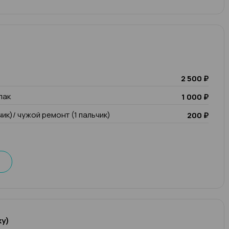
2 500 ₽
лак
1 000 ₽
чик)/ чужой ремонт (1 пальчик)
200 ₽
ку)