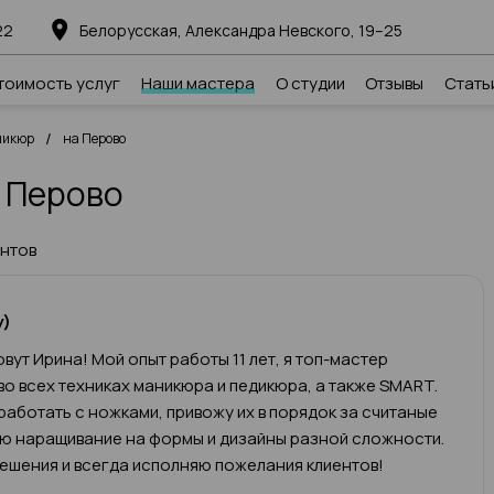
22
Белорусская, Александра Невского, 19–25
тоимость услуг
Наши мастера
О студии
Отзывы
Стать
/
никюр
на Перово
 Перово
ентов
у)
вут Ирина! Мой опыт работы 11 лет, я топ-мастер
во всех техниках маникюра и педикюра, а также SMART.
работать с ножками, привожу их в порядок за считаные
яю наращивание на формы и дизайны разной сложности.
ешения и всегда исполняю пожелания клиентов!