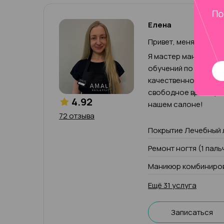
Елена
Привет, меня зовут Е
Я мастер маникюра с
обучений по маникюр
качественно и хорош
свободное время увл
4.92
нашем салоне!
72 отзыва
Покрытие Лечебный 
Ремонт ногтя (1 паль
Маникюр комбиниров
Ещё 31 услуга
Записаться