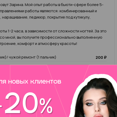
овут Зарина. Мой опыт работы в бьюти-сфере более 5-
аправлениями работы являются: комбинированный и
 наращивание, педикюр, покрытие под кутикулу,
ты 1-2 часа, в зависимости от сложности ногтей. За это
 со мной, вы получите профессионально выполненную
троение, комфорт и атмосферу красоты!
чик)/ чужой ремонт (1 пальчик)
200 ₽
анный без покрытия
2 000 ₽
анный с учётом последующего покрытия
1 500 ₽