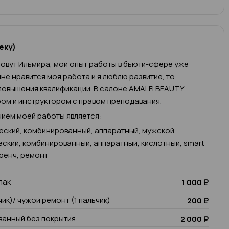
еку)
овут Ильмира, мой опыт работы в бьюти-сфере уже
 мне нравится моя работа и я люблю развитие, то
овышения квалификации. В салоне AMALFI BEAUTY
ом и инструктором с правом преподавания.
ием моей работы является:
еский, комбинированный, аппаратный, мужской
еский, комбинированный, аппаратный, кислотный, smart
френч, ремонт
лак
1 000 ₽
чик)/ чужой ремонт (1 пальчик)
200 ₽
анный без покрытия
2 000 ₽