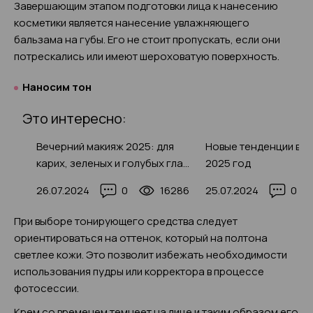
Завершающим этапом подготовки лица к нанесению
косметики является нанесение увлажняющего
бальзама на губы. Его не стоит пропускать, если они
потрескались или имеют шероховатую поверхность.
Наносим тон
Это интересно:
025
Вечерний макияж 2025: для
Новые тенденции в м
ых
карих, зеленых и голубых глаз
2025 год
ия с
в домашних условиях
11
26.07.2024
0
16286
25.07.2024
0
пошагово с фото-примерами
При выборе тонирующего средства следует
ориентироваться на оттенок, который на полтона
светлее кожи. Это позволит избежать необходимости
использования пудры или корректора в процессе
фотосессии.
Крем со временем темнеет на лице и таким образом его