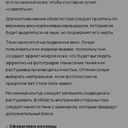
его по нежной коже, чтобы состав не успел
«схватиться».
Для контуирования области глаз следует пройтись по
верхнему веку коричневым карандашом, который не
будет выделяться на лице, но подчеркнет его черты.
Тени наносятся на подвижное веко. Лучше
пользоваться их жидкими видами, поскольку они
создают эффект мокрой кожи, что будет выглядеть
эффектно на фотографии. Нанесение теней и их
растушевка производиться кистью. Оттенки лучше
выбирать нейтральные, если фотосессия не
предполагает стили типа «вамп».
Ресничный контур следует затемнить подводкой и
растушевать. В область внутренней стороны глаз
следует нанести тени с шиммером, которые придадут
дополнительный блеск.
Оформляем ресницы