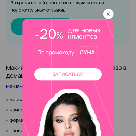
За время нашей работы мы получили сотни
положительных отзывов.
Записаться онлайн
Макияж глаз для фотосессии: пошагово в
домашних условиях
ЗАПИСАТЬСЯ
Макияж
глаз проводится в несколько этапов:
массаж верхнего века для устранения отеков;
нанесение базы;
формирование контуров вокруг глаз;
нанесение туши на ресницы.