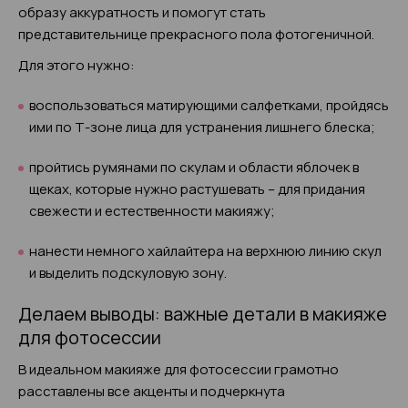
образу аккуратность и помогут стать
представительнице прекрасного пола фотогеничной.
Для этого нужно:
воспользоваться матирующими салфетками, пройдясь
ими по Т-зоне лица для устранения лишнего блеска;
пройтись румянами по скулам и области яблочек в
щеках, которые нужно растушевать – для придания
свежести и естественности макияжу;
нанести немного хайлайтера на верхнюю линию скул
и выделить подскуловую зону.
Делаем выводы: важные детали в макияже
для фотосессии
В идеальном макияже для фотосессии грамотно
расставлены все акценты и подчеркнута