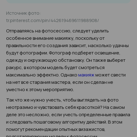
Источник фото:
tr.pinterest.com/pin/442619469611988908/
Отправляясь на фотосессию, следует уделить
особенное внимание макияжу, поскольку от
правильности его создания зависит, насколько удачны
будут фотографии. Фотограф подберет освещение,
одежду и окружающую обстановку. Он также выберет
ракурс, в котором модель будет смотреться
максимально эффектно. Однако
макияж
может свести
на нет все старания мастера, если он сделан не
уместно к этому мероприятию.
Так что же нужно учесть, чтобы выглядеть на фото
неотразимо и чувствовать себя красоткой? На самом
деле это несложно, если учесть определенные правила
и следовать пошаговому алгоритму действий. В этом
помогут рекомендации опытных визажистов,
подготавливающих модели к фотосессии.