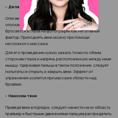
Делаем массаж
Отек верхнего века становится причиной его
опускания, что выглядит неопрятно и сразу же
бросается в глаза на фотографии как негативный
фактор. Приподнять веки можно при помощи
несложного массажа.
Для его проведения нужно зажать точки по обеим
сторонам глаза и напрячь расположенную между ними
мышцу. Удерживая пальцы в таком положении, следует
попытаться открыть и закрыть веки. Эффект от
упражнения усилится при массаже области над
бровями.
Наносим тени
Приведя веки в порядок, следует нанести на их область
праймер и быстрыми движениями пальцев распределить