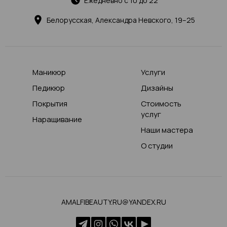
Ежедневно с 10 до 22
Белорусская, Александра Невского, 19–25
Маникюр
Услуги
Педикюр
Дизайны
Покрытия
Стоимость
услуг
Наращивание
Наши мастера
О студии
AMALFIBEAUTY.RU@YANDEX.RU