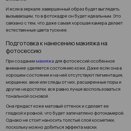
И если в зеркале завершенный образ будет выглядеть
вызывающим, то в фотокадре он будет идеальным. Это
связано с тем, что даже самая хорошая камера делает
естественные цвета тускнее.
Подготовка к нанесению макияжа на
фотосессию
При создании
макияжа
для фотосессий особенное
внимание уделяется состоянию кожи. Даже если она в
хорошем состоянии и на ней отсутствуют пигментация,
морщинки, акне или следы от них, расширенные поры и
другие недостатки, все равно лучше воспользоваться
тональной основой.
Она придаст коже матовый оттенок и сделает ее
гладкой и ровной, что будет запечатлено фотокамерой.
Однако не стоит наносить толстый слой косметики,
поскольку можно добиться эффекта маски.