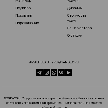
Маникюр
Услуги
Педикюр
Дизайны
Покрытия
Стоимость
услуг
Наращивание
Наши мастера
О студии
AMALFIBEAUTY.RU@YANDEX.RU
© 2016–2026 Студия маникюра и красоты «Амальфи». Данный интернет-
сайт носит исключительно информационный характер и не является
публичной офертой.