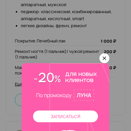
аппаратный, мужской
педикюр: классический, комбинированный,
аппаратный, кислотный, smart
легкие дизайны, френч, ремонт
Покрытие Лечебный лак
1 000 ₽
Ремонт ногтя (1 пальчик)/ чужой ремонт
200 ₽
(1 пальчик)
Маникюр комбинированный без
2 000 ₽
покрытия
Ещё 29 услуг
Записаться
ЗАПИСАТЬСЯ