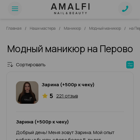
/
/
/
/
Главная
Наши мастера
Маникюр
Модный маникюр
на Пе
Модный маникюр на Перово
Сортировать
Зарина (+500р к чеку)
5
221 отзыв
Зарина (+500р к чеку)
Добрый день! Меня зовут Зарина. Мой опыт
работы в бьюти-сфере более 5-ти лет.