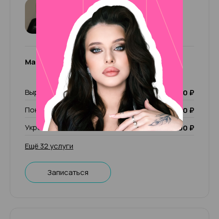
Мария
5
31 отзыв
Мария
Выравнивание ногтевой пластины базой
300 ₽
Покрытие Luxio
1 700 ₽
Укрепление Build Luxio
1 000 ₽
Ещё 32 услуги
Записаться