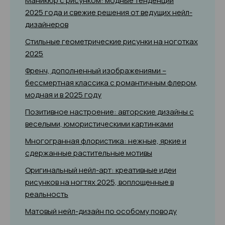
Маникюр с рисунком: модные тенденции
2025 года и свежие решения от ведущих нейл-
дизайнеров
Стильные геометрические рисунки на ноготках
2025
Френч, дополненный изображениями –
бессмертная классика с романтичным флером,
модная и в 2025 году
Позитивное настроение: авторские дизайны с
веселыми, юмористическими картинками
Многогранная флористика: нежные, яркие и
сдержанные растительные мотивы
Оригинальный нейл-арт: креативные идеи
рисунков на ногтях 2025, воплощенные в
реальность
Матовый нейл-дизайн по особому поводу