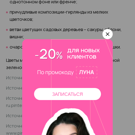
однотонном фоне или френче;
причудливые композиции-гирлянды из мелких
цветочков;
ветви цветущих садовых деревьев – сакуры, яблони,
вишни;
очаровательные васильки, колокольчики, ромашки.
Цветы можно комбинировать с насекомыми, сочной
зеленой зеленью.
Источник фото: www.shutterstock.com/ru/
Источник фото: www.shutterstock.com/ru/
ЗАПИСАТЬСЯ
Источник фото:
ru.pinterest.com/pin/606649012304985412/
Источник фото: www.shutterstock.com/ru/
Источник фото:
www.pinterest.pt/pin/595741856952526654/