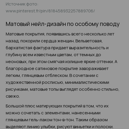
Источник фото:
www.pinterest.fr/pin/818458932257889706/
Матовый нейл-дизайн по особому поводу
Матовые покрытия, появившись всего несколько лет
назад, покорили сердца женщин. Вельветовая,
бархатистая фактура придает выразительность и
глубину всем известным цветам, от темных до
неоновых, при этом смягчая излишне яркие оттенки. А
благородное сатиновое покрытие завораживает
легким, глянцевым отблеском. В сочетании с
художественной росписью, минималистическими
рисунками, матовые топы выглядят особенно стильно,
свежо.
Большой плюс матирующих покрытий в том, что их
можно сочетать с элементами, нанесенными
глянцевым гель-лаком тон-в-тон. Таким образом
выделяют линию улыбки, рисуют виньетки и полоски.