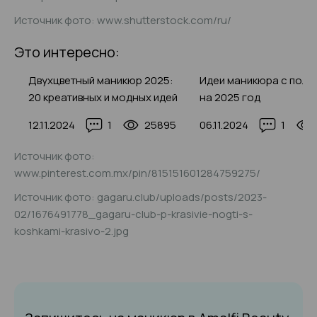
Источник фото: www.shutterstock.com/ru/
Это интересно:
ком
Двухцветный маникюр 2025:
Идеи маникюра с поло
20 креативных и модных идей
на 2025 год
то)
82
12.11.2024
1
25895
06.11.2024
1
Источник фото:
www.pinterest.com.mx/pin/815151601284759275/
Источник фото: gagaru.club/uploads/posts/2023-
02/1676491778_gagaru-club-p-krasivie-nogti-s-
koshkami-krasivo-2.jpg