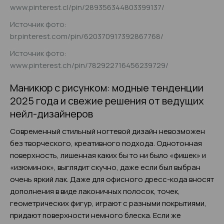
www.pinterest.cl/pin/289356344803399137/
Источник фото:
br.pinterest.com/pin/620370917392867768/
Источник фото:
www.pinterest.ch/pin/782922716456239729/
Маникюр с рисунком: модные тенденции
2025 года и свежие решения от ведущих
нейл-дизайнеров
Современный стильный ногтевой дизайн невозможен
без творческого, креативного подхода. Однотонная
поверхность, лишенная каких бы то ни было «фишек» и
«изюминок», выглядит скучно, даже если был выбран
очень яркий лак. Даже для офисного дресс-кода вносят
дополнения в виде лаконичных полосок, точек,
геометрических фигур, играют с разными покрытиями,
придают поверхности немного блеска. Если же