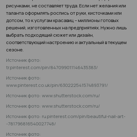
рисунками, не составляет труда. Если нет желания или
таланта оформлять роспись от руки, кисточками или
дотсом, то к услугам красавиц – миллионы готовых
решений, изготовленных на предприятиях. Нужно лишь
выбрать подходящий сюжет или дизайн,
соответствующий настроению и актуальный в текущем
сезоне.
Источник фото:
tr.pinterest.com/pin/847099011146435383/
Источник фото:
www.pinterest.co.uk/pin/630222541574893791/
Источник фото: www.shutterstock.com/ru/
Источник фото: www.shutterstock.com/ru/
Источник фото: ru.pinterest.com/pin/beautiful-nail-art-
-781796816540027748/
Источник фото: