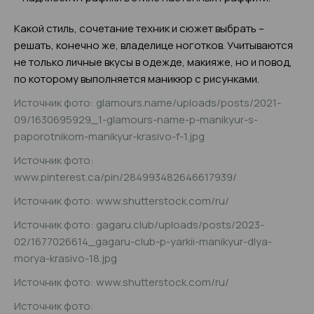
Какой стиль, сочетание техник и сюжет выбрать –
решать, конечно же, владелице ноготков. Учитываются
не только личные вкусы в одежде, макияже, но и повод,
по которому выполняется маникюр с рисунками.
Источник фото: glamours.name/uploads/posts/2021-
09/1630695929_1-glamours-name-p-manikyur-s-
paporotnikom-manikyur-krasivo-f-1.jpg
Источник фото:
www.pinterest.ca/pin/284993482646617939/
Источник фото: www.shutterstock.com/ru/
Источник фото: gagaru.club/uploads/posts/2023-
02/1677026614_gagaru-club-p-yarkii-manikyur-dlya-
morya-krasivo-18.jpg
Источник фото: www.shutterstock.com/ru/
Источник фото: