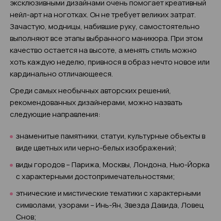
эксклюзивными дизайнами очень помогает креативный
нейл-арт на ноготках. Он не требует великих затрат.
Зачастую, модницы, набившие руку, самостоятельно
выполняют все этапы выбранного маникюра. При этом
качество остается на высоте, а менять стиль можно
хоть каждую неделю, привнося в образ нечто новое или
кардинально отличающееся.
Среди самых необычных авторских решений,
рекомендованных дизайнерами, можно назвать
следующие направления:
знаменитые памятники, статуи, культурные объекты в
виде цветных или черно-белых изображений;
виды городов – Парижа, Москвы, Лондона, Нью-Йорка
с характерными достопримечательностями;
этнические и мистические тематики с характерными
символами, узорами – Инь-Ян, Звезда Давида, Ловец
Снов;