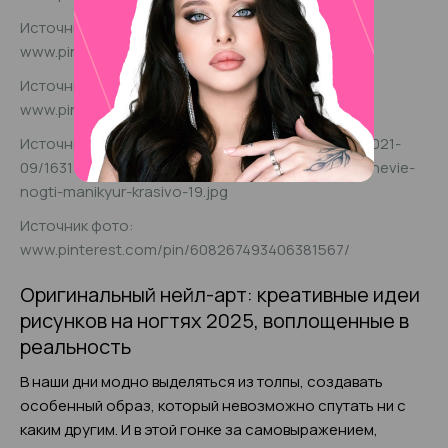
Источник фото:
www.pinterest.com.mx/pin/651896114792786999/
Источник фото:
www.pinterest.com/pin/809170258046520650/
Источник фото: glamours.name/uploads/posts/2021-
09/1631979837_19-glamours-name-p-krasivie-sirenevie-
nogti-manikyur-krasivo-19.jpg
Источник фото:
www.pinterest.com/pin/608267493406381567/
Оригинальный нейл-арт: креативные идеи
рисунков на ногтях 2025, воплощенные в
реальность
В наши дни модно выделяться из толпы, создавать
особенный образ, который невозможно спутать ни с
каким другим. И в этой гонке за самовыражением,