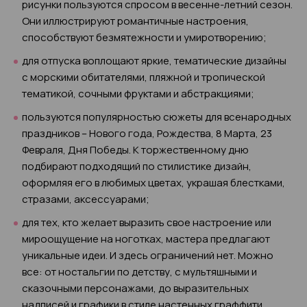
рисунки пользуются спросом в весенне-летний сезон.
Они иллюстрируют романтичные настроения,
способствуют безмятежности и умиротворению;
для отпуска воплощают яркие, тематические дизайны
с морскими обитателями, пляжной и тропической
тематикой, сочными фруктами и абстракциями;
пользуются популярностью сюжеты для всенародных
праздников – Нового года, Рождества, 8 Марта, 23
Февраля, Дня Победы. К торжественному дню
подбирают подходящий по стилистике дизайн,
оформляя его в любимых цветах, украшая блестками,
стразами, аксессуарами;
для тех, кто желает выразить свое настроение или
мироощущение на ноготках, мастера предлагают
уникальные идеи. И здесь ограничений нет. Можно
все: от ностальгии по детству, с мультяшными и
сказочными персонажами, до выразительных
надписей и графики в стиле настенных граффити.