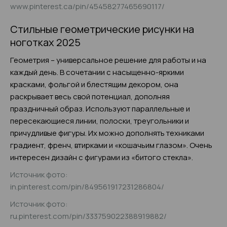
www.pinterest.ca/pin/45458277465690117/
Стильные геометрические рисунки на
ноготках 2025
Геометрия – универсальное решение для работы и на
каждый день. В сочетании с насыщенно-яркими
красками, фольгой и блестящим декором, она
раскрывает весь свой потенциал, дополняя
праздничный образ. Используют параллельные и
пересекающиеся линии, полоски, треугольники и
причудливые фигуры. Их можно дополнять техниками
градиент, френч, втирками и «кошачьим глазом». Очень
интересен дизайн с фигурами из «битого стекла».
Источник фото:
in.pinterest.com/pin/849561917231286804/
Источник фото:
ru.pinterest.com/pin/333759022388919882/