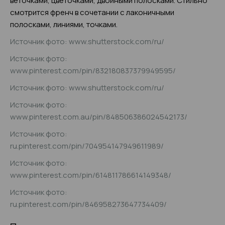
веточками, цветочками, двойными полосками. Стильно
смотрится френч в сочетании с лаконичными
полосками, линиями, точками.
Источник фото: www.shutterstock.com/ru/
Источник фото:
www.pinterest.com/pin/832180837379949595/
Источник фото: www.shutterstock.com/ru/
Источник фото:
www.pinterest.com.au/pin/848506386024542173/
Источник фото:
ru.pinterest.com/pin/704954147949611989/
Источник фото:
www.pinterest.com/pin/614811786614149348/
Источник фото:
ru.pinterest.com/pin/846958273647734409/