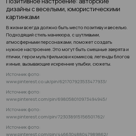
Позитивное настроение: авторские
дизайны с веселыми, юмористическими
картинками
В жизни всегда должно быть место позитиву и веселью.
Подходящий стиль маникюра, с шутливыми,
атмосферными персонажами, поможет создать
нужное настроение. Это могут быть смешные зверята и
птички, герои мультфильмов и комиксов, легенды блогов
и иные, вызывающие искренние улыбки, сюжеты.
Источник фото:
www.pinterest.co.uk/pin/621707923533477933/
Источник фото:
www.pinterest.com/pin/698058010973494945/
Источник фото:
www.pinterest.com/pin/723038915156501762/
Источник фото:
www.pinterest.com/pin/446630488047989862/