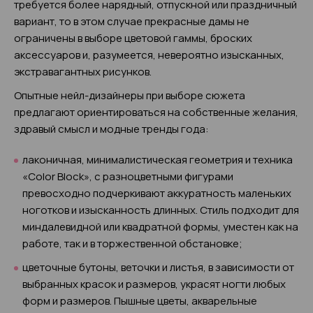
требуется более нарядный, отпускной или праздничный
вариант, то в этом случае прекрасные дамы не
ограничены в выборе цветовой гаммы, броских
аксессуаров и, разумеется, невероятно изысканных,
экстравагантных рисунков.
Опытные нейл-дизайнеры при выборе сюжета
предлагают ориентироваться на собственные желания,
здравый смысл и модные тренды года:
лаконичная, минималистическая геометрия и техника
«Color Block», с разноцветными фигурами
превосходно подчеркивают аккуратность маленьких
ноготков и изысканность длинных. Стиль подходит для
миндалевидной или квадратной формы, уместен как на
работе, так и в торжественной обстановке;
цветочные бутоны, веточки и листья, в зависимости от
выбранных красок и размеров, украсят ногти любых
форм и размеров. Пышные цветы, акварельные