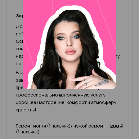
Зарина (+500р к чеку)
Добрый день! Меня зовут Зарина. Мой опыт
работы в бьюти-сфере более 5-ти лет.
Основными направлениями работы являются:
комбинированный и аппаратный маникюр,
наращивание, педикюр, покрытие под кутикулу,
несложные дизайны.
В среднем время работы 1-2 часа, в
зависимости от сложности ногтей. За это
время, проведенное со мной, вы получите
профессионально выполненную услугу,
хорошее настроение, комфорт и атмосферу
красоты!
Ремонт ногтя (1 пальчик)/ чужой ремонт
200 ₽
(1 пальчик)