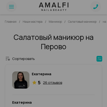
/
/
/
/
Главная
Наши мастера
Маникюр
Салатовый маникюр
на
Салатовый маникюр на
Перово
Сортировать
Екатерина
5
26 отзывов
Екатерина