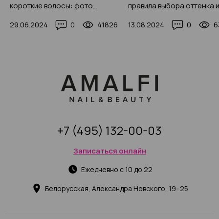
короткие волосы: фото
правила выбора оттенка 
трендовых новинок 2025
фото-идеи макияжа с
29.06.2024
0
41826
13.08.2024
0
6
оранжевыми тенями
+7 (495) 132-00-03
Записаться онлайн
Ежедневно с 10 до 22
Белорусская, Александра Невского, 19–25