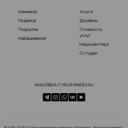
Маникюр
Услуги
Педикюр
Дизайны
Покрытия
Стоимость
услуг
Наращивание
Наши мастера
О студии
AMALFIBEAUTY.RU@YANDEX.RU
© 2016–2026 Студия маникюра и красоты «Амальфи». Данный интернет-