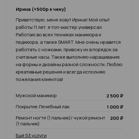
Ирина (+500р к чеку)
Приветствую, меня зовут Ирина! Мой опыт
работы 11 лет, я топ-мастер универсал.
Работаю во всех техниках маникюра и
педикюра, а также SMART. Мне очень нравится
работать с ножками, привожу их в порядок за
считаные часы. Также выполняю наращивание
на формы и дизайны разной сложности. Люблю
креативные решения и всегда исполняю
пожелания клиентов!
Мужской маникюр
2 500 ₽
Покрытие Лечебный лак
1 000 ₽
Ремонт ногтя (1 пальчик)/ чужой ремонт
200 ₽
(1 пальчик)
Ещё 53 услуги