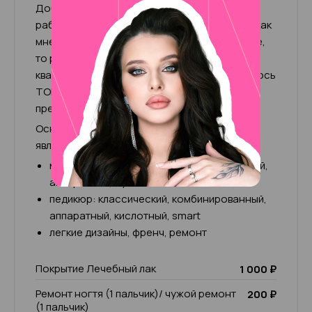
Добрый день! Меня зовут Ильмира, мой опыт
работы в бьюти-сфере уже более 7 лет. Так как
мне нравится моя работа и я люблю развитие,
то регулярно прохожу повышения
квалификации. В салоне AMALFI BEAUTY являюсь
ТОП-мастером и инструктором с правом
преподавания.
Основным направлением моей работы
является:
маникюр: классический, комбинированный,
аппаратный, мужской
педикюр: классический, комбинированный,
аппаратный, кислотный, smart
легкие дизайны, френч, ремонт
Покрытие Лечебный лак
1 000 ₽
Ремонт ногтя (1 пальчик)/ чужой ремонт
200 ₽
(1 пальчик)