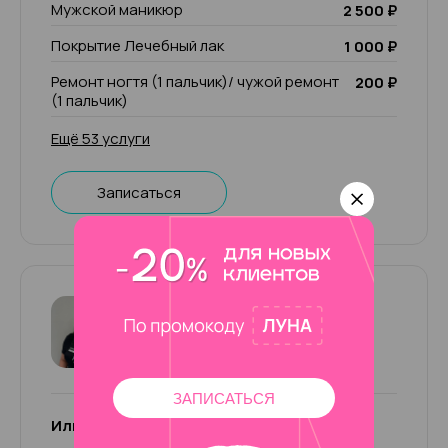
Мужской маникюр
2 500 ₽
Покрытие Лечебный лак
1 000 ₽
Ремонт ногтя (1 пальчик)/ чужой ремонт
200 ₽
(1 пальчик)
Ещё 53 услуги
Записаться
Ильмира (+500р к чеку)
4.95
281 отзыв
ЗАПИСАТЬСЯ
Ильмира (+500р к чеку)