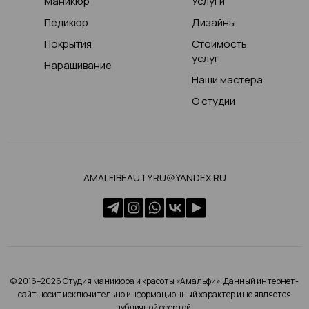
Маникюр
Услуги
Педикюр
Дизайны
Покрытия
Стоимость
услуг
Наращивание
Наши мастера
О студии
AMALFIBEAUTY.RU@YANDEX.RU
© 2016–2026 Студия маникюра и красоты «Амальфи». Данный интернет-
сайт носит исключительно информационный характер и не является
публичной офертой.