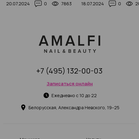
20.07.2024
0
7863
18.07.2024
0
2
стрижками, укладками и
прическами в 2025 году
+7 (495) 132-00-03
Записаться онлайн
Ежедневно с 10 до 22
Белорусская, Александра Невского, 19–25