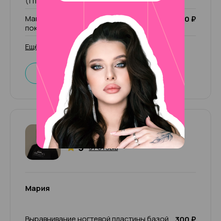
(1 пальчик)
Маникюр комбинированный без
2 000 ₽
покрытия
Ещё 30 услуг
Записаться
Мария
5
31 отзыв
Мария
Выравнивание ногтевой пластины базой
300 ₽