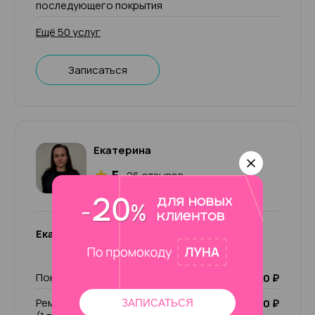
последующего покрытия
Ещё 50 услуг
Записаться
Екатерина
5
26 отзывов
Екатерина
Покрытие Лечебный лак
1 000 ₽
Ремонт ногтя (1 пальчик)/ чужой ремонт
200 ₽
ЗАПИСАТЬСЯ