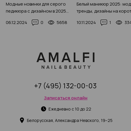
Модные новинки для серого
Белый маникюр 2025: мо
педикюра с дизайном в 2025
тренды, дизайны на коро
году и реальными фото
и длинные ноготочки! 150
06.12.2024
0
5658
10.11.2024
1
33
идей (300+ фото)
+7 (495) 132-00-03
Записаться онлайн
Ежедневно с 10 до 22
Белорусская, Александра Невского, 19–25