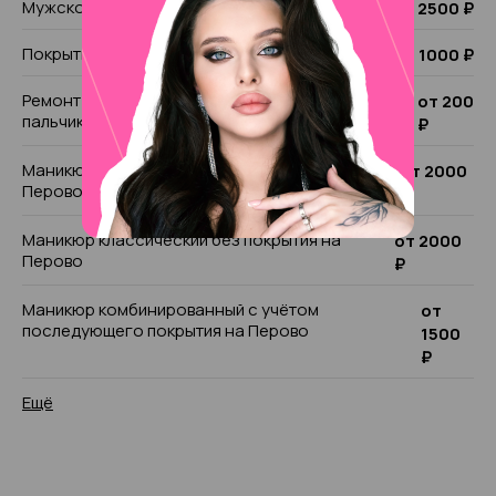
Мужской маникюр на Перово
от 2500 ₽
Покрытие Лечебный лак на Перово
от 1000 ₽
Ремонт ногтя (1 пальчик)/ чужой ремонт (1
от 200
пальчик) на Перово
₽
Маникюр комбинированный без покрытия на
от 2000
Перово
₽
Маникюр классический без покрытия на
от 2000
Перово
₽
Маникюр комбинированный с учётом
от
последующего покрытия на Перово
1500
₽
Ещё