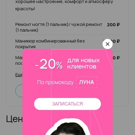
хорошее настроение, комфорт и атмосферу
красоты!
Ремонт ногтя (1 пальчик)/ чужой ремонт
200 ₽
(1 пальчик)
Маникюр комбинированный без
2 000 ₽
покрытия
Маникюр комбинированный с учётом
1 500 ₽
последующего покрытия
Ещё 50 услуг
Записаться
ЗАПИСАТЬСЯ
Цены на услуги