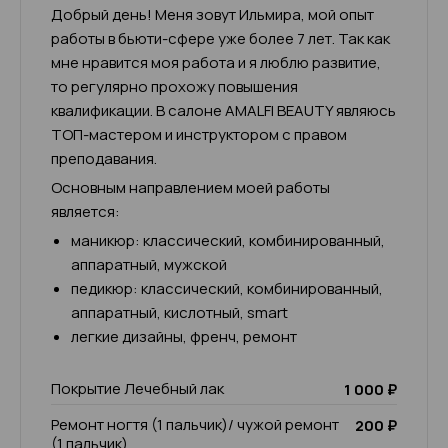
Добрый день! Меня зовут Ильмира, мой опыт
работы в бьюти-сфере уже более 7 лет. Так как
мне нравится моя работа и я люблю развитие,
то регулярно прохожу повышения
квалификации. В салоне AMALFI BEAUTY являюсь
ТОП-мастером и инструктором с правом
преподавания.
Основным направлением моей работы
является:
маникюр: классический, комбинированный,
аппаратный, мужской
педикюр: классический, комбинированный,
аппаратный, кислотный, smart
легкие дизайны, френч, ремонт
Покрытие Лечебный лак
1 000 ₽
Ремонт ногтя (1 пальчик)/ чужой ремонт
200 ₽
(1 пальчик)