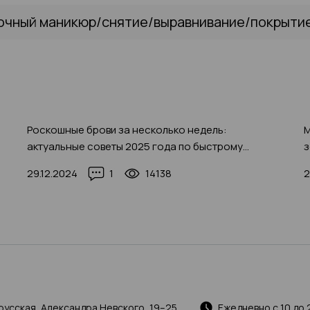
очный маникюр/снятие/выравнивание/покрытие 
Роскошные брови за несколько недель:
М
актуальные советы 2025 года по быстрому
з
отращиванию с фото-примерами
д
29.12.2024
1
14138
2
русская, Александра Невского, 19–25
Ежедневно с 10 до 