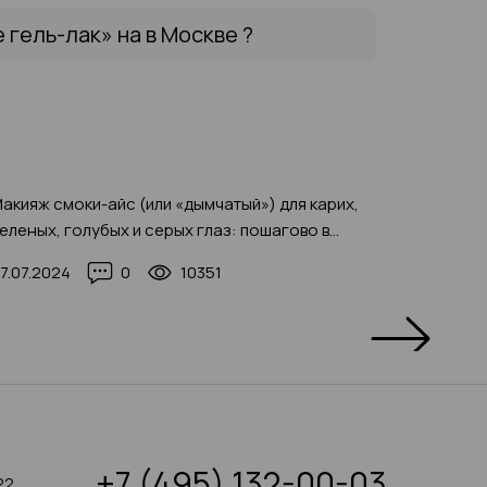
гель-лак» на в Москве ?
акияж смоки-айс (или «дымчатый») для карих,
Наращив
еленых, голубых и серых глаз: пошагово в
процеду
омашних условиях с фото-примерами
7.07.2024
0
10351
01.02.2
+7 (495) 132-00-03
22