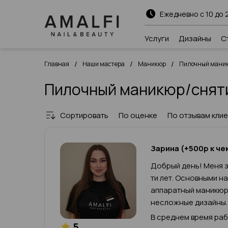
Ежедневно с 10 до 
Услуги
Дизайны
С
/
/
/
Главная
Наши мастера
Маникюр
Пилочный маник
Пилочный маникюр/сняти
Сортировать
По оценке
По отзывам кли
Зарина (+500р к че
Добрый день! Меня з
ти лет. Основными н
аппаратный маникюр,
несложные дизайны.
В среднем время рабо
5