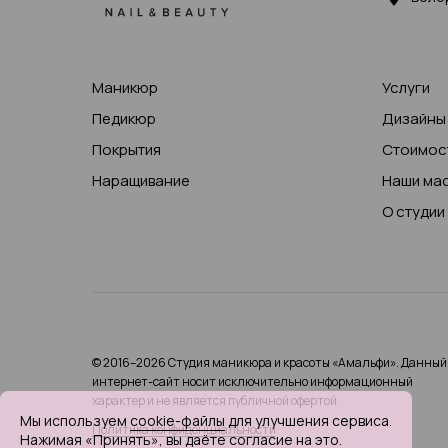
Маникюр
Услуги
Педикюр
Дизайны
Покрытия
Стоимост
Наращивание
Наши ма
О студии
© 2016–2026 Студия маникюра и красоты «Амальфи». Данный
интернет-сайт носит исключительно информационный
характер и не является публичной офертой.
Мы используем
cookie-файлы
для улучшения сервиса.
Политика конфиденциальности
Нажимая «Принять», вы даёте согласие на это.