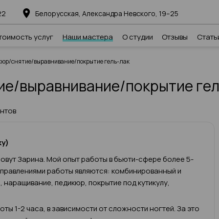
22
Белорусская, Александра Невского, 19–25
тоимость услуг
Наши мастера
О студии
Отзывы
Стать
юр/снятие/выравнивание/покрытие гель-лак
е/выравнивание/покрытие гел
ентов
ку)
овут Зарина. Мой опыт работы в бьюти-сфере более 5-
аправлениями работы являются: комбинированный и
 наращивание, педикюр, покрытие под кутикулу,
ты 1-2 часа, в зависимости от сложности ногтей. За это