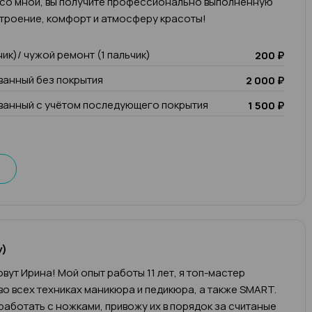
 со мной, вы получите профессионально выполненную
троение, комфорт и атмосферу красоты!
чик)/ чужой ремонт (1 пальчик)
200 ₽
анный без покрытия
2 000 ₽
анный с учётом последующего покрытия
1 500 ₽
у)
вут Ирина! Мой опыт работы 11 лет, я топ-мастер
во всех техниках маникюра и педикюра, а также SMART.
работать с ножками, привожу их в порядок за считаные