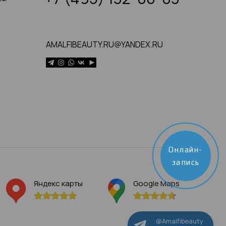
AMALFIBEAUTY.RU@YANDEX.RU
Онлайн-
запись
Яндекс карты
Google Maps
@Amalfibeauty