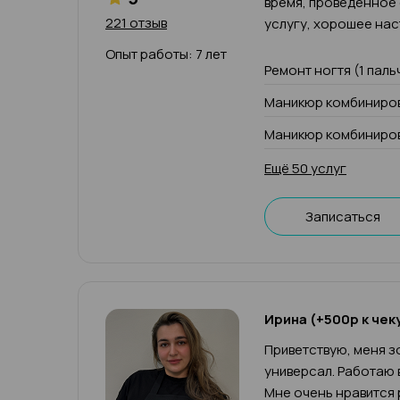
время, проведенное
221 отзыв
услугу, хорошее нас
Опыт работы: 7 лет
Ремонт ногтя (1 паль
Маникюр комбиниров
Маникюр комбиниров
Ещё 50 услуг
Записаться
Ирина (+500р к чек
Приветствую, меня зо
универсал. Работаю 
Мне очень нравится 