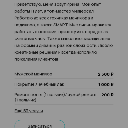
Приветствую, меня зовут Ирина! Мой опыт
работы 11 лет, я топ-мастер универсал.
Работаю во всех техниках маникюра и
педикюра, а также SMART. Мне очень нравится
работать с ножками, привожу их в порядок за
считаные часы. Также выполняю наращивание
на формы и дизайны разной сложности. Люблю
креативные решения и всегда исполняю
пожелания клиентов!
Мужской маникюр
2 500 ₽
Покрытие Лечебный лак
1 000 ₽
Ремонт ногтя (1 пальчик)/ чужой ремонт
200 ₽
(1 пальчик)
Ещё 53 услуги
Записаться