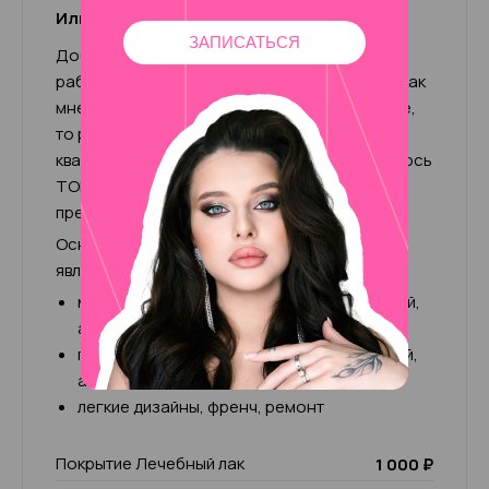
Ильмира (+500р к чеку)
ЗАПИСАТЬСЯ
Добрый день! Меня зовут Ильмира, мой опыт
работы в бьюти-сфере уже более 7 лет. Так как
мне нравится моя работа и я люблю развитие,
то регулярно прохожу повышения
квалификации. В салоне AMALFI BEAUTY являюсь
ТОП-мастером и инструктором с правом
преподавания.
Основным направлением моей работы
является:
маникюр: классический, комбинированный,
аппаратный, мужской
педикюр: классический, комбинированный,
аппаратный, кислотный, smart
легкие дизайны, френч, ремонт
Покрытие Лечебный лак
1 000 ₽