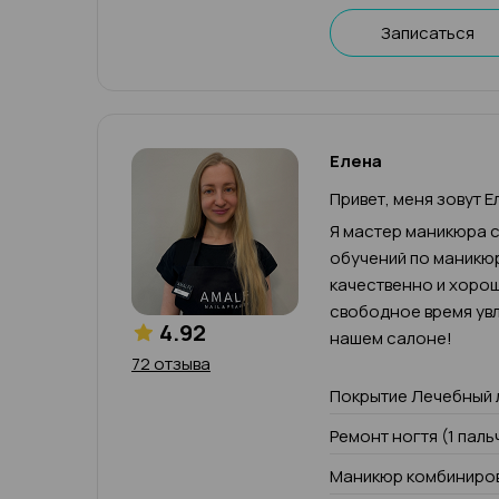
Записаться
Елена
Привет, меня зовут Е
Я мастер маникюра с
обучений по маникюр
качественно и хорош
свободное время увл
4.92
нашем салоне!
72 отзыва
Покрытие Лечебный 
Ремонт ногтя (1 паль
Маникюр комбиниров