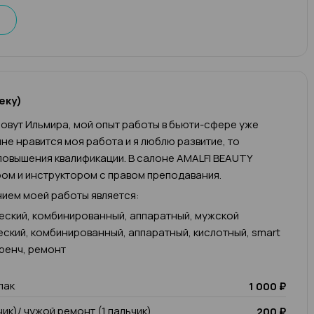
еку)
овут Ильмира, мой опыт работы в бьюти-сфере уже
 мне нравится моя работа и я люблю развитие, то
овышения квалификации. В салоне AMALFI BEAUTY
ом и инструктором с правом преподавания.
ием моей работы является:
еский, комбинированный, аппаратный, мужской
еский, комбинированный, аппаратный, кислотный, smart
френч, ремонт
лак
1 000 ₽
чик)/ чужой ремонт (1 пальчик)
200 ₽