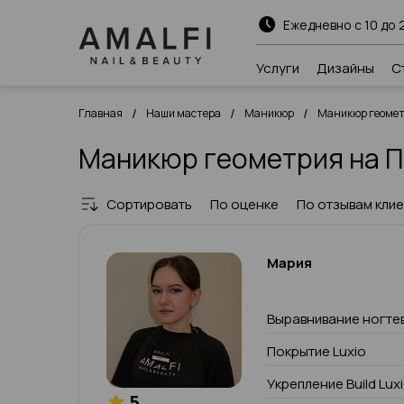
Ежедневно с 10 до 
Услуги
Дизайны
С
/
/
/
Главная
Наши мастера
Маникюр
Маникюр геоме
Маникюр геометрия на 
Сортировать
По оценке
По отзывам кли
Мария
Выравнивание ногте
Покрытие Luxio
Укрепление Build Lux
5