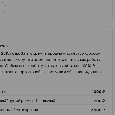
лена.
 2015 года. За это время я прошла множество курсов и
у и педикюру, что помогает мне сделать свою работу
о. Люблю свою работу и отдаюсь ей на все 100%. В
екаюсь спортом, люблю прогулки и общение. Жду вас в
лак
1 000 ₽
чик)/ чужой ремонт (1 пальчик)
200 ₽
анный без покрытия
2 000 ₽