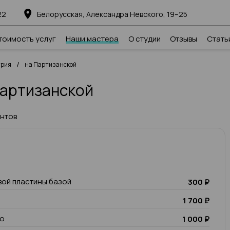
22
Белорусская, Александра Невского, 19–25
тоимость услуг
Наши мастера
О студии
Отзывы
Стать
/
трия
на Партизанской
Партизанской
ентов
вой пластины базой
300 ₽
1 700 ₽
io
1 000 ₽