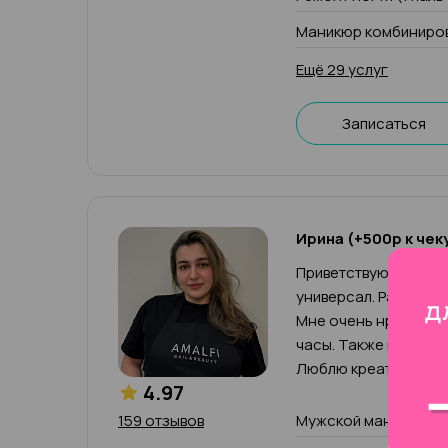
Маникюр комбиниров
Ещё 29 услуг
Записаться
Ирина (+500р к чек
Приветствую, меня зо
универсал. Работаю 
Мне очень нравится 
часы. Также выполн
Люблю креативные р
4.97
159 отзывов
Мужской маникюр