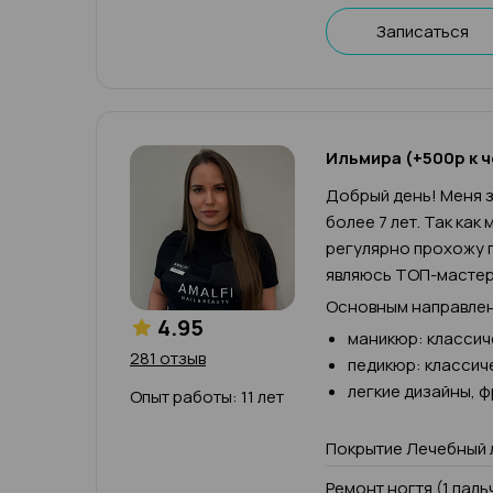
Записаться
Ильмира (+500р к ч
Добрый день! Меня з
более 7 лет. Так как
регулярно прохожу п
являюсь ТОП-мастер
Основным направлен
4.95
маникюр: классич
281 отзыв
педикюр: классич
легкие дизайны, 
Опыт работы: 11 лет
Покрытие Лечебный 
Ремонт ногтя (1 паль