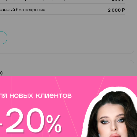
анный без покрытия
2 000 ₽
у)
вут Ирина! Мой опыт работы 11 лет, я топ-мастер
во всех техниках маникюра и педикюра, а также SMART.
работать с ножками, привожу их в порядок за считаные
яю наращивание на формы и дизайны разной сложности.
ешения и всегда исполняю пожелания клиентов!
2 500 ₽