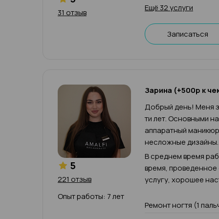
Ещё 32 услуги
31 отзыв
Записаться
Зарина (+500р к че
Добрый день! Меня з
ти лет. Основными н
аппаратный маникюр,
несложные дизайны.
В среднем время рабо
5
время, проведенное
221 отзыв
услугу, хорошее нас
Опыт работы: 7 лет
Ремонт ногтя (1 паль