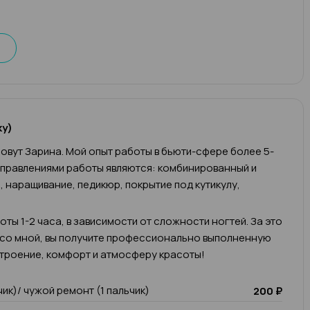
ку)
овут Зарина. Мой опыт работы в бьюти-сфере более 5-
аправлениями работы являются: комбинированный и
 наращивание, педикюр, покрытие под кутикулу,
ты 1-2 часа, в зависимости от сложности ногтей. За это
 со мной, вы получите профессионально выполненную
троение, комфорт и атмосферу красоты!
чик)/ чужой ремонт (1 пальчик)
200 ₽